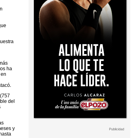
on
que
nuestra
amás
mos ha
 en
tacó.
 (757
ble del
s
as
meses y
hasta