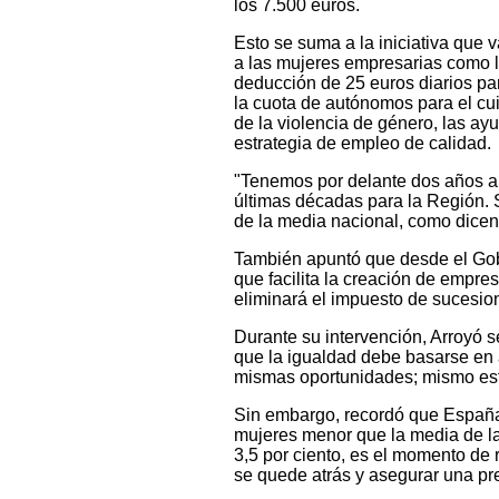
los 7.500 euros.
Esto se suma a la iniciativa que
a las mujeres empresarias como la
deducción de 25 euros diarios pa
la cuota de autónomos para el cu
de la violencia de género, las ay
estrategia de empleo de calidad.
"Tenemos por delante dos años a
últimas décadas para la Región. 
de la media nacional, como dicen 
También apuntó que desde el Gobi
que facilita la creación de empre
eliminará el impuesto de sucesio
Durante su intervención, Arroyó se
que la igualdad debe basarse en 
mismas oportunidades; mismo es
Sin embargo, recordó que España 
mujeres menor que la media de la
3,5 por ciento, es el momento de 
se quede atrás y asegurar una pr