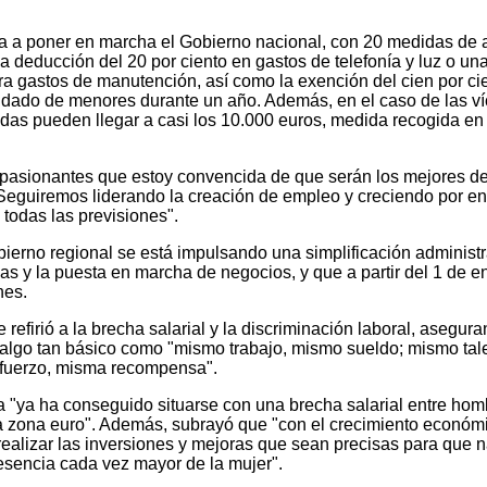
 va a poner en marcha el Gobierno nacional, con 20 medidas de
 deducción del 20 por ciento en gastos de telefonía y luz o un
ra gastos de manutención, así como la exención del cien por ci
idado de menores durante un año. Además, en el caso de las ví
udas pueden llegar a casi los 10.000 euros, medida recogida en 
pasionantes que estoy convencida de que serán los mejores de
Seguiremos liderando la creación de empleo y creciendo por e
todas las previsiones".
erno regional se está impulsando una simplificación administr
sas y la puesta en marcha de negocios, y que a partir del 1 de e
nes.
 refirió a la brecha salarial y la discriminación laboral, asegur
algo tan básico como "mismo trabajo, mismo sueldo; mismo tal
fuerzo, misma recompensa".
"ya ha conseguido situarse con una brecha salarial entre hom
 zona euro". Además, subrayó que "con el crecimiento económi
realizar las inversiones y mejoras que sean precisas para que 
esencia cada vez mayor de la mujer".