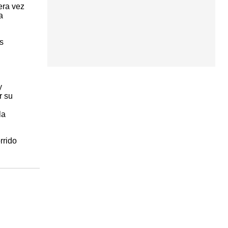
era vez
a
s
y
r su
la
rrido