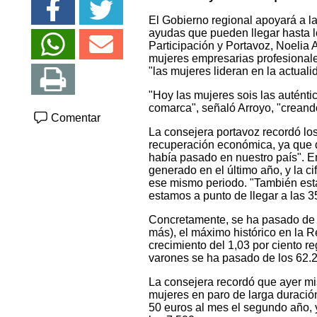
El Gobierno regional apoyará a 
ayudas que pueden llegar hasta l
Participación y Portavoz, Noelia 
mujeres empresarias profesional
"las mujeres lideran en la actual
"Hoy las mujeres sois las autént
comarca", señaló Arroyo, "crean
Comentar
La consejera portavoz recordó lo
recuperación económica, ya que 
había pasado en nuestro país". 
generado en el último año, y la c
ese mismo periodo. "También est
estamos a punto de llegar a las 
Concretamente, se ha pasado de 
más), el máximo histórico en la R
crecimiento del 1,03 por ciento r
varones se ha pasado de los 62.
La consejera recordó que ayer m
mujeres en paro de larga duraci
50 euros al mes el segundo año, 