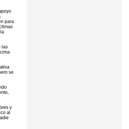
 apoyo
a
en para
ctimas
la
 las
ncima
ativa
nero se
ando
ento,
bres y
co al
nadie