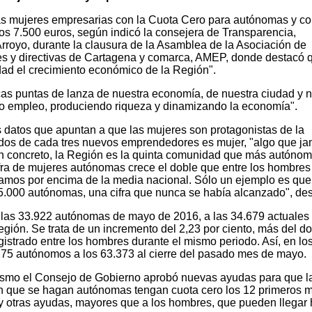
las mujeres empresarias con la Cuota Cero para autónomas y c
os 7.500 euros, según indicó la consejera de Transparencia,
Arroyo, durante la clausura de la Asamblea de la Asociación de
es y directivas de Cartagena y comarca, AMEP, donde destacó 
idad el crecimiento económico de la Región".
icas puntas de lanza de nuestra economía, de nuestra ciudad y 
do empleo, produciendo riqueza y dinamizando la economía".
s datos que apuntan a que las mujeres son protagonistas de la
dos de cada tres nuevos emprendedores es mujer, "algo que j
En concreto, la Región es la quinta comunidad que más autóno
ifra de mujeres autónomas crece el doble que entre los hombres
amos por encima de la media nacional. Sólo un ejemplo es que
35.000 autónomas, una cifra que nunca se había alcanzado", des
las 33.922 autónomas de mayo de 2016, a las 34.679 actuales
egión. Se trata de un incremento del 2,23 por ciento, más del do
egistrado entre los hombres durante el mismo periodo. Así, en lo
275 autónomos a los 63.373 al cierre del pasado mes de mayo.
ismo el Consejo de Gobierno aprobó nuevas ayudas para que l
ón que se hagan autónomas tengan cuota cero los 12 primeros 
y otras ayudas, mayores que a los hombres, que pueden llegar 