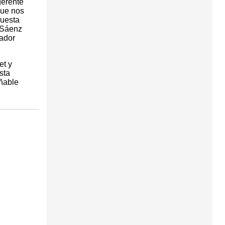
gerente
que nos
puesta
o Sáenz
vador
et y
sta
añable