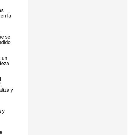
as
 en la
e
ue se
ndido
n un
pieza
l
",
aliza y
a y
ue