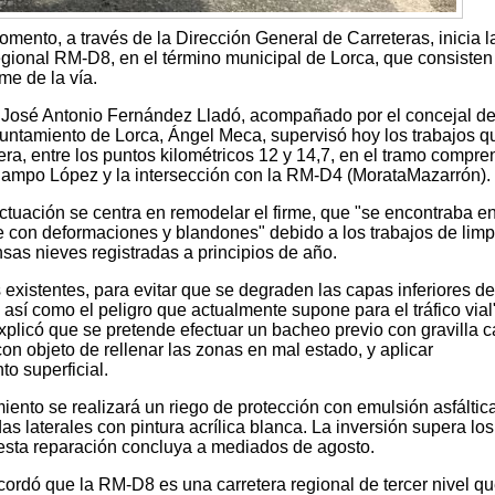
mento, a través de la Dirección General de Carreteras, inicia l
egional RM-D8, en el término municipal de Lorca, que consisten
me de la vía.
s, José Antonio Fernández Lladó, acompañado por el concejal d
yuntamiento de Lorca, Ángel Meca, supervisó hoy los trabajos q
ra, entre los puntos kilométricos 12 y 14,7, en el tramo compre
Campo López y la intersección con la RM-D4 (MorataMazarrón).
ctuación se centra en remodelar el firme, que "se encontraba e
e con deformaciones y blandones" debido a los trabajos de lim
nsas nieves registradas a principios de año.
existentes, para evitar que se degraden las capas inferiores de
sí como el peligro que actualmente supone para el tráfico vial
explicó que se pretende efectuar un bacheo previo con gravilla c
on objeto de rellenar las zonas en mal estado, y aplicar
o superficial.
iento se realizará un riego de protección con emulsión asfáltic
das laterales con pintura acrílica blanca. La inversión supera los
 esta reparación concluya a mediados de agosto.
ordó que la RM-D8 es una carretera regional de tercer nivel q