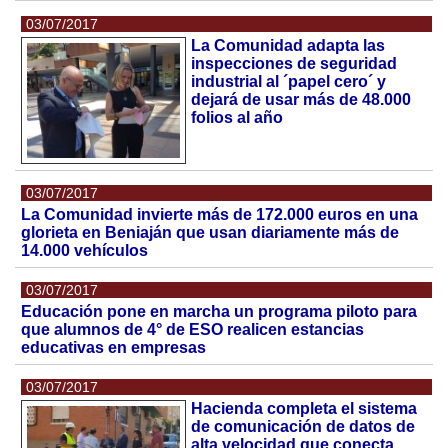
03/07/2017
La Comunidad adapta las
inspecciones de seguridad
industrial al ´papel cero´ y
dejará de usar más de 48.000
folios al año
03/07/2017
La Comunidad invierte más de 172.000 euros en una
glorieta en Beniaján que usan diariamente más de
14.000 vehículos
03/07/2017
Educación pone en marcha un programa piloto para
que alumnos de 4° de ESO realicen estancias
educativas en empresas
03/07/2017
Hacienda completa el sistema
de comunicación de datos de
alta velocidad que conecta