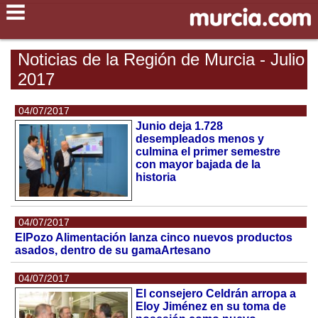
Noticias de la Región de Murcia - Julio
2017
04/07/2017
Junio deja 1.728
desempleados menos y
culmina el primer semestre
con mayor bajada de la
historia
04/07/2017
ElPozo Alimentación lanza cinco nuevos productos
asados, dentro de su gamaArtesano
04/07/2017
El consejero Celdrán arropa a
Eloy Jiménez en su toma de