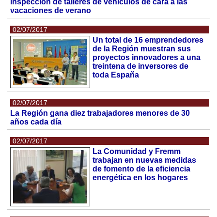
inspección de talleres de vehículos de cara a las
vacaciones de verano
02/07/2017
Un total de 16 emprendedores
de la Región muestran sus
proyectos innovadores a una
treintena de inversores de
toda España
02/07/2017
La Región gana diez trabajadores menores de 30
años cada día
02/07/2017
La Comunidad y Fremm
trabajan en nuevas medidas
de fomento de la eficiencia
energética en los hogares