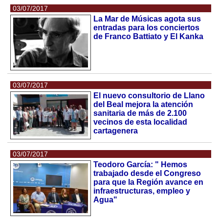
03/07/2017
La Mar de Músicas agota sus
entradas para los conciertos
de Franco Battiato y El Kanka
03/07/2017
El nuevo consultorio de Llano
del Beal mejora la atención
sanitaria de más de 2.100
vecinos de esta localidad
cartagenera
03/07/2017
Teodoro García: " Hemos
trabajado desde el Congreso
para que la Región avance en
infraestructuras, empleo y
Agua"