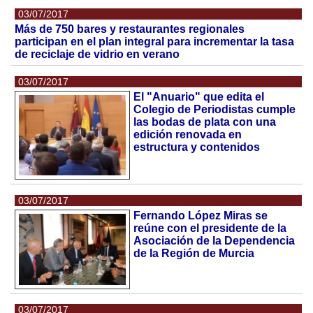
03/07/2017
Más de 750 bares y restaurantes regionales
participan en el plan integral para incrementar la tasa
de reciclaje de vidrio en verano
03/07/2017
El "Anuario" que edita el
Colegio de Periodistas cumple
las bodas de plata con una
edición renovada en
estructura y contenidos
03/07/2017
Fernando López Miras se
reúne con el presidente de la
Asociación de la Dependencia
de la Región de Murcia
03/07/2017