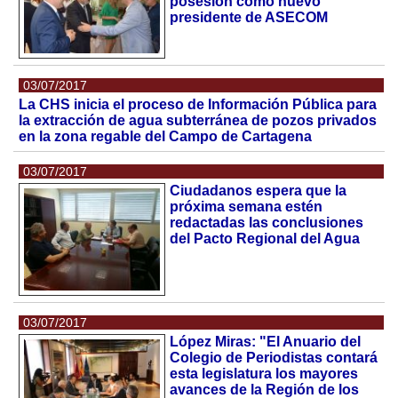
posesión como nuevo
presidente de ASECOM
03/07/2017
La CHS inicia el proceso de Información Pública para
la extracción de agua subterránea de pozos privados
en la zona regable del Campo de Cartagena
03/07/2017
Ciudadanos espera que la
próxima semana estén
redactadas las conclusiones
del Pacto Regional del Agua
03/07/2017
López Miras: "El Anuario del
Colegio de Periodistas contará
esta legislatura los mayores
avances de la Región de los