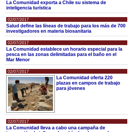
La Comunidad exporta a Chile su sistema de
inteligencia turística
02/07/2017
Salud define las líneas de trabajo para los más de 700
investigadores en materia biosanitaria
02/07/2017
La Comunidad establece un horario especial para la
pesca en las zonas delimitadas para el baño en el
Mar Menor
02/07/2017
La Comunidad oferta 220
plazas en campos de trabajo
para jóvenes
02/07/2017
La Comunidad lleva a cabo una campaña de