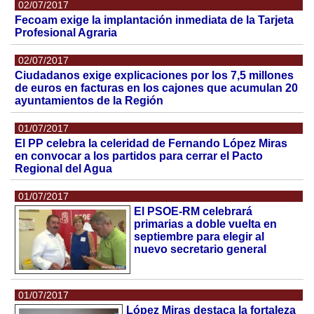
02/07/2017
Fecoam exige la implantación inmediata de la Tarjeta
Profesional Agraria
02/07/2017
Ciudadanos exige explicaciones por los 7,5 millones
de euros en facturas en los cajones que acumulan 20
ayuntamientos de la Región
01/07/2017
El PP celebra la celeridad de Fernando López Miras
en convocar a los partidos para cerrar el Pacto
Regional del Agua
01/07/2017
El PSOE-RM celebrará
primarias a doble vuelta en
septiembre para elegir al
nuevo secretario general
01/07/2017
López Miras destaca la fortaleza