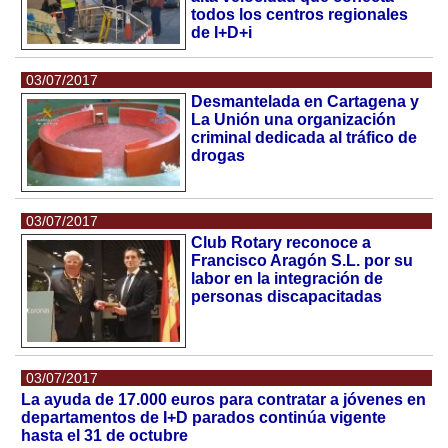
todos los centros regionales
de I+D+i
03/07/2017
Desmantelada en Cartagena y
La Unión una organización
criminal dedicada al tráfico de
drogas
03/07/2017
Club Rotary reconoce a
Francisco Aragón S.L. por su
labor en la integración de
personas discapacitadas
03/07/2017
La ayuda de 17.000 euros para contratar a jóvenes en
departamentos de I+D parados continúa vigente
hasta el 31 de octubre