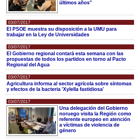
últimos años"
03/07/2017
El PSOE muestra su disposición a la UMU para
trabajar en la Ley de Universidades
03/07/2017
El Gobierno regional contará esta semana con las
propuestas de todos los partidos en torno al Pacto
Regional del Agua
03/07/2017
Agricultura informa al sector agrícola sobre síntomas
y efectos de la bacteria 'Xylella fastidiosa'
03/07/2017
Una delegación del Gobierno
noruego visita la Región como
referente europeo en atención
a víctimas de violencia de
género