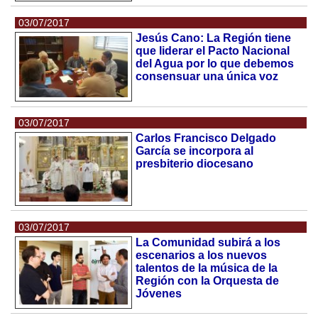
03/07/2017
Jesús Cano: La Región tiene
que liderar el Pacto Nacional
del Agua por lo que debemos
consensuar una única voz
03/07/2017
Carlos Francisco Delgado
García se incorpora al
presbiterio diocesano
03/07/2017
La Comunidad subirá a los
escenarios a los nuevos
talentos de la música de la
Región con la Orquesta de
Jóvenes