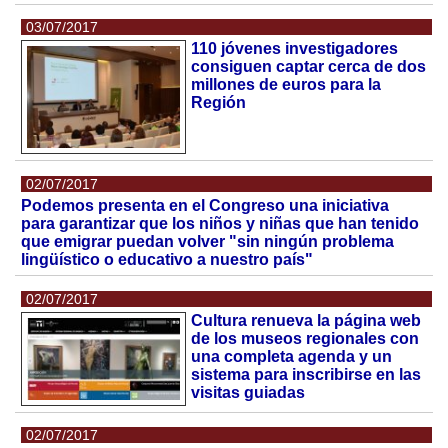
03/07/2017
110 jóvenes investigadores
consiguen captar cerca de dos
millones de euros para la
Región
02/07/2017
Podemos presenta en el Congreso una iniciativa
para garantizar que los niños y niñas que han tenido
que emigrar puedan volver "sin ningún problema
lingüístico o educativo a nuestro país"
02/07/2017
Cultura renueva la página web
de los museos regionales con
una completa agenda y un
sistema para inscribirse en las
visitas guiadas
02/07/2017