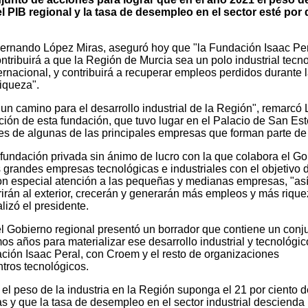
el PIB regional y la tasa de desempleo en el sector esté por
ernando López Miras, aseguró hoy que "la Fundación Isaac Per
ntribuirá a que la Región de Murcia sea un polo industrial tecn
ernacional, y contribuirá a recuperar empleos perdidos durante 
riqueza".
 camino para el desarrollo industrial de la Región", remarcó
ción de esta fundación, que tuvo lugar en el Palacio de San Es
tes de algunas de las principales empresas que forman parte de 
fundación privada sin ánimo de lucro con la que colabora el Go
as grandes empresas tecnológicas e industriales con el objetivo 
 con especial atención a las pequeñas y medianas empresas, "as
rirán al exterior, crecerán y generarán más empleos y más riqu
lizó el presidente.
el Gobierno regional presentó un borrador que contiene un conj
os años para materializar ese desarrollo industrial y tecnológic
ión Isaac Peral, con Croem y el resto de organizaciones
tros tecnológicos.
 el peso de la industria en la Región suponga el 21 por ciento d
 y que la tasa de desempleo en el sector industrial descienda 