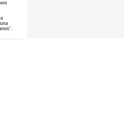
pero
la
 una
anos".