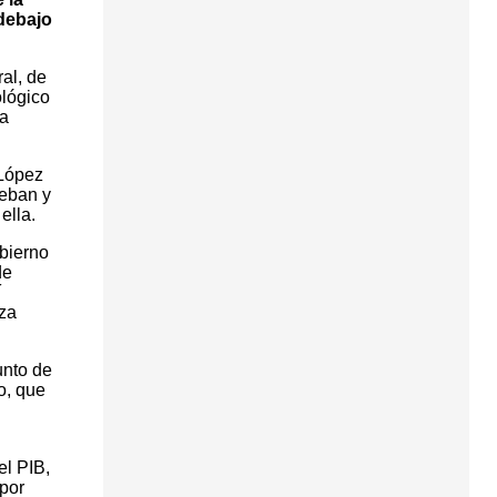
 debajo
al, de
ológico
la
 López
teban y
ella.
bierno
de
í
eza
unto de
o, que
el PIB,
por