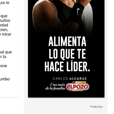
uro le
 que
 nuños
 edad
ores,
 mirar
nal que
r la
pone
 rumbo