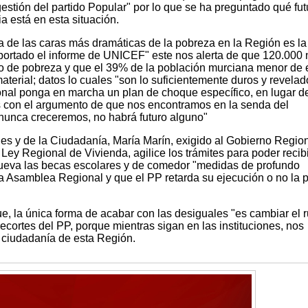
gestión del partido Popular" por lo que se ha preguntado qué fut
a está en esta situación.
a de las caras más dramáticas de la pobreza en la Región es la
portado el informe de UNICEF" este nos alerta de que 120.000
go de pobreza y que el 39% de la población murciana menor de
terial; datos lo cuales "son lo suficientemente duros y revelad
nal ponga en marcha un plan de choque específico, en lugar de
os con el argumento de que nos encontramos en la senda del
 nunca creceremos, no habrá futuro alguno"
es y de la Ciudadanía, María Marín, exigido al Gobierno Regio
ey Regional de Vivienda, agilice los trámites para poder recibi
mueva las becas escolares y de comedor "medidas de profundo
la Asamblea Regional y que el PP retarda su ejecución o no la 
e, la única forma de acabar con las desiguales "es cambiar el
 recortes del PP, porque mientras sigan en las instituciones, nos
a ciudadanía de esta Región.