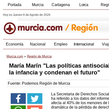
Portada
Murcia
Cartagena
Lorca
Reg
Hoy es Jueves 6 de Agosto de 2026
Economía
Nacional
Empleo
Internacional
Viaj
Murcia.com
Región de Murcia
María Marín "Las políticas antisocia
la infancia y condenan el futuro"
Fuente:
Podemos Región de Murcia
La Secretaria de Derechos Socia
ha referido a los datos del infor
afecta al 40% de los menores de l
dramática de la pérdida de derec