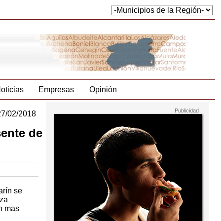
oticias
Empresas
Opinión
27/02/2018
sente de
rín se
eza
ón mas