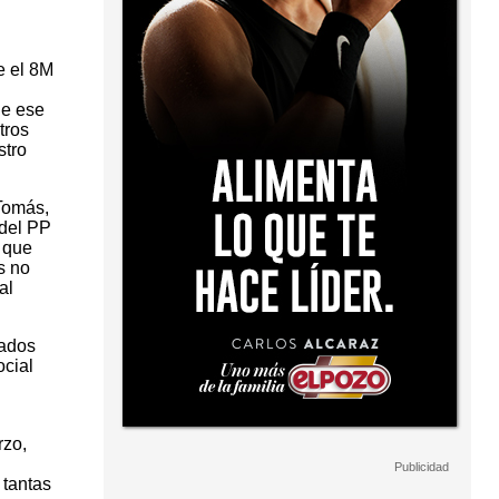
e el 8M
ue ese
tros
stro
 Tomás,
 del PP
 que
s no
al
dados
ocial
rzo,
 tantas