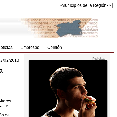
oticias
Empresas
Opinión
27/02/2018
a
ltares,
lante
ón del