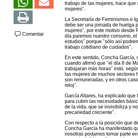
trabajo de las mujeres, hace que
mujeres".
La Secretaría de Feminismos e I
debe ser una jornada de huelga par
mujeres", por este motivo desde
Comentar
día paremos nuestro consumo, el 
estudios" porque "sólo así podre
trabajo cotidiano de cuidados".
En este sentido, Concha García, 
cuando afirmó que "el día 8 de Ma
trabajaran más horas" esto, seg
las mujeres de muchos sectores h
son remuneradas, y en otros casos
reloj".
García Altares, ha explicado que
para cubrir las necesidades básic
de la vida, que se invisibiliza y
precariedad creciente".
Con respecto a la posición que d
Concha García ha manifestado que
nosotras podamos tomar parte en 