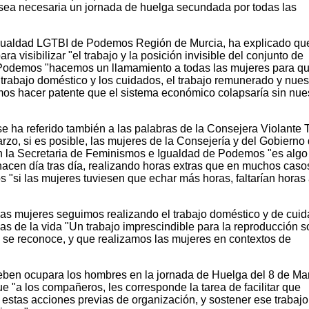
 sea necesaria un jornada de huelga secundada por todas las
gualdad LGTBI de Podemos Región de Murcia, ha explicado qu
a visibilizar "el trabajo y la posición invisible del conjunto de
 Podemos "hacemos un llamamiento a todas las mujeres para q
trabajo doméstico y los cuidados, el trabajo remunerado y nues
mos hacer patente que el sistema económico colapsaría sin nue
se ha referido también a las palabras de la Consejera Violante
rzo, si es posible, las mujeres de la Consejería y del Gobierno
ún la Secretaria de Feminismos e Igualdad de Podemos "es algo
acen día tras día, realizando horas extras que en muchos caso
 "si las mujeres tuviesen que echar más horas, faltarían horas 
 las mujeres seguimos realizando el trabajo doméstico y de cui
as de la vida "Un trabajo imprescindible para la reproducción s
 no se reconoce, y que realizamos las mujeres en contextos de
eben ocupara los hombres en la jornada de Huelga del 8 de Ma
 "a los compañeros, les corresponde la tarea de facilitar que
estas acciones previas de organización, y sostener ese trabajo