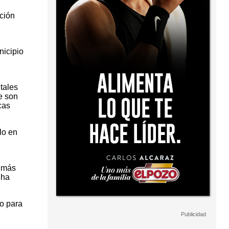
ción
nicipio
tales
e son
cas
lo en
s más
 ha
no para