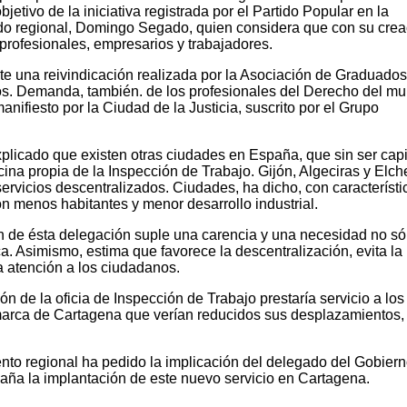
jetivo de la iniciativa registrada por el Partido Popular en la
do regional, Domingo Segado, quien considera que con su crea
profesionales, empresarios y trabajadores.
e una reivindicación realizada por la Asociación de Graduados
. Demanda, también. de los profesionales del Derecho del mu
anifiesto por la Ciudad de la Justicia, suscrito por el Grupo
xplicado que existen otras ciudades en España, que sin ser capi
cina propia de la Inspección de Trabajo. Gijón, Algeciras y Elch
rvicios descentralizados. Ciudades, ha dicho, con característi
on menos habitantes y menor desarrollo industrial.
 de ésta delegación suple una carencia y una necesidad no só
. Asimismo, estima que favorece la descentralización, evita la
 la atención a los ciudadanos.
n de la oficia de Inspección de Trabajo prestaría servicio a lo
arca de Cartagena que verían reducidos sus desplazamientos,
ento regional ha pedido la implicación del delegado del Gobier
aña la implantación de este nuevo servicio en Cartagena.