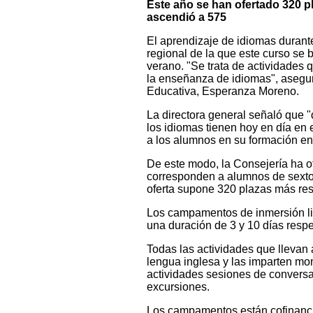
Este año se han ofertado 320 pl
ascendió a 575
El aprendizaje de idiomas durant
regional de la que este curso se
verano. "Se trata de actividades 
la enseñanza de idiomas", aseguró
Educativa, Esperanza Moreno.
La directora general señaló que 
los idiomas tienen hoy en día en 
a los alumnos en su formación en
De este modo, la Consejería ha 
corresponden a alumnos de sexto 
oferta supone 320 plazas más resp
Los campamentos de inmersión lin
una duración de 3 y 10 días respe
Todas las actividades que llevan
lengua inglesa y las imparten mon
actividades sesiones de conversac
excursiones.
Los campamentos están cofinanci