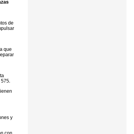
azas
ntos de
mpulsar
ia que
reparar
ta
 575.
tienen
ones y
ón con