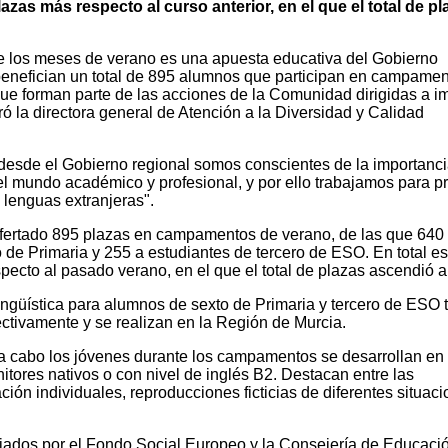
azas más respecto al curso anterior, en el que el total de pl
e los meses de verano es una apuesta educativa del Gobierno
 benefician un total de 895 alumnos que participan en campame
que forman parte de las acciones de la Comunidad dirigidas a i
 la directora general de Atención a la Diversidad y Calidad
"desde el Gobierno regional somos conscientes de la importanc
el mundo académico y profesional, y por ello trabajamos para p
 lenguas extranjeras".
ofertado 895 plazas en campamentos de verano, de las que 640
de Primaria y 255 a estudiantes de tercero de ESO. En total es
ecto al pasado verano, en el que el total de plazas ascendió a
güística para alumnos de sexto de Primaria y tercero de ESO 
ctivamente y se realizan en la Región de Murcia.
 a cabo los jóvenes durante los campamentos se desarrollan en
itores nativos o con nivel de inglés B2. Destacan entre las
ión individuales, reproducciones ficticias de diferentes situaci
ados por el Fondo Social Europeo y la Consejería de Educaci