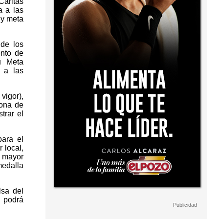
Cáritas
a a las
 y meta
 de los
ento de
u Meta
o a las
vigor),
zona de
trar el
para el
 local,
 mayor
edalla
lsa del
e podrá