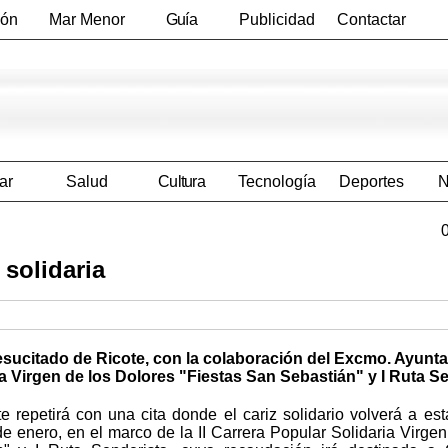
ión
Mar Menor
Guía
Publicidad
Contactar
Empresas
ar
Salud
Cultura
Tecnología
Deportes
N
 solidaria
esucitado de Ricote, con la colaboración del Excmo. Ayunt
ia Virgen de los Dolores "Fiestas San Sebastián" y I Ruta S
repetirá con una cita donde el cariz solidario volverá a est
e enero, en el marco de la II Carrera Popular Solidaria Virgen