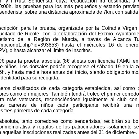
" y I Ruta Senderista, cuya recaudación irá destinada a 
0:00h. las pruebas para los más pequeños y estando previst
a senderista, sobre una distancia aproximada de 7km. con salida
scripción para la prueba, organizada por la Cofradía Virgen
citado de Ricote, con la colaboración del Excmo. Ayuntami
letismo de la Región de Murcia, a través de Alcanza T
nscripcionp1.php?id=393853) hasta el miércoles 16 de ener
V), o hasta alcanzar el límite de inscritos.
€ para la prueba absoluta (8€ atletas con licencia FAMU en 
de niños. Los dorsales podrán recogerse el sábado 19 en la 
45h. y hasta media hora antes del inicio, siendo obligatorio mos
identidad para su recogida.
meros clasificados de cada categoría establecida, así como 
es como en mujeres. También tendrá trofeo el primer corredor
ora más veteranos, reconociéndose igualmente al club con
as carreras de niños cada participante recibirá una m
s tres primeros de cada categoría.
absoluta, tanto corredores como senderistas, recibirán su bo
conmemorativa y regalos de los patrocinadores -solamente s
 a aquellas inscripciones realizadas antes del 31 de diciembre-.