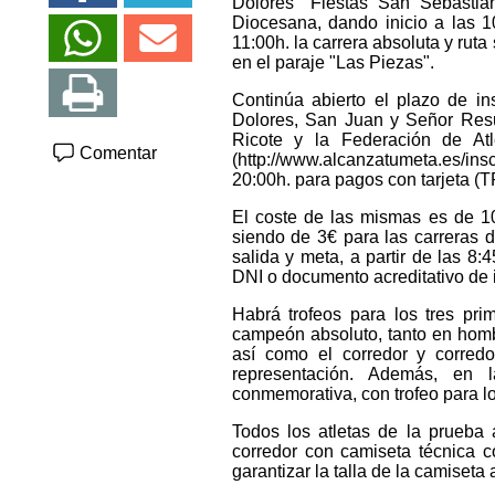
Dolores "Fiestas San Sebastián
Diocesana, dando inicio a las 1
11:00h. la carrera absoluta y rut
en el paraje "Las Piezas".
Continúa abierto el plazo de in
Dolores, San Juan y Señor Resu
Ricote y la Federación de At
Comentar
(http://www.alcanzatumeta.es/i
20:00h. para pagos con tarjeta (TP
El coste de las mismas es de 10
siendo de 3€ para las carreras 
salida y meta, a partir de las 8:
DNI o documento acreditativo de 
Habrá trofeos para los tres pri
campeón absoluto, tanto en hombr
así como el corredor y corred
representación. Además, en l
conmemorativa, con trofeo para lo
Todos los atletas de la prueba 
corredor con camiseta técnica 
garantizar la talla de la camiseta