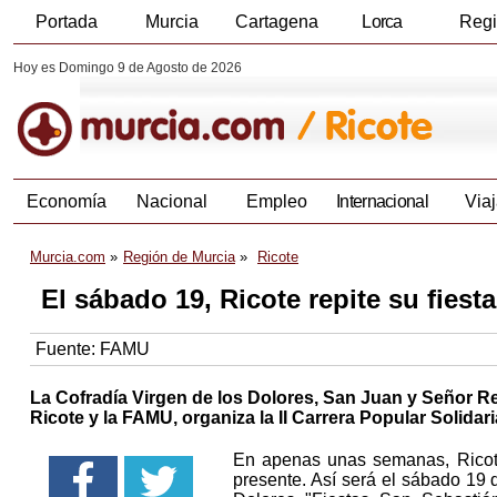
Portada
Murcia
Cartagena
Lorca
Reg
Hoy es Domingo 9 de Agosto de 2026
Economía
Nacional
Empleo
Internacional
Viaj
Murcia.com
Región de Murcia
Ricote
El sábado 19, Ricote repite su fiesta
Fuente:
FAMU
La Cofradía Virgen de los Dolores, San Juan y Señor R
Ricote y la FAMU, organiza la II Carrera Popular Solidar
En apenas unas semanas, Ricote 
presente. Así será el sábado 19 d