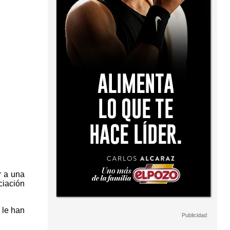
r a una
ciación
 le han