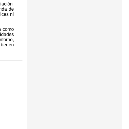
ciación
anda de
ices ni
on como
lidades
ntorno,
 tienen