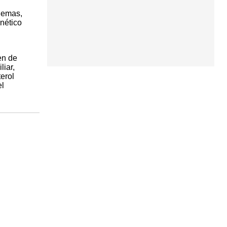
blemas,
enético
en de
liar,
erol
el