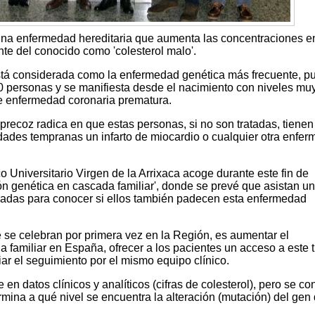
a enfermedad hereditaria que aumenta las concentraciones e
nte del conocido como 'colesterol malo'.
está considerada como la enfermedad genética más frecuente, p
0 personas y se manifiesta desde el nacimiento con niveles mu
de enfermedad coronaria prematura.
precoz radica en que estas personas, si no son tratadas, tienen
dades tempranas un infarto de miocardio o cualquier otra enfe
co Universitario Virgen de la Arrixaca acoge durante este fin de
n genética en cascada familiar', donde se prevé que asistan u
cadas para conocer si ellos también padecen esta enfermedad
e se celebran por primera vez en la Región, es aumentar el
a familiar en España, ofrecer a los pacientes un acceso a este 
liar el seguimiento por el mismo equipo clínico.
n datos clínicos y analíticos (cifras de colesterol), pero se co
mina a qué nivel se encuentra la alteración (mutación) del gen