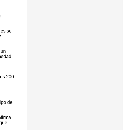
n
ues se
y
 un
rmedad
nos 200
tipo de
nfirma
 que