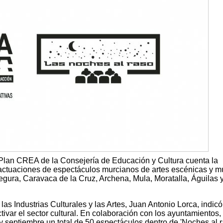
 Plan CREA de la Consejería de Educación y Cultura cuenta la
ctuaciones de espectáculos murcianos de artes escénicas y m
egura, Caravaca de la Cruz, Archena, Mula, Moratalla, Águilas 
e las Industrias Culturales y las Artes, Juan Antonio Lorca, indic
activar el sector cultural. En colaboración con los ayuntamientos,
 septiembre un total de 50 espectáculos dentro de 'Noches al r