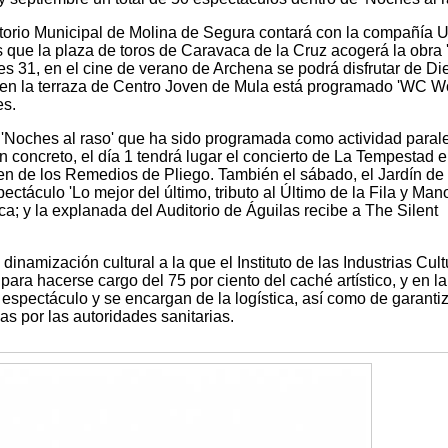
ditorio Municipal de Molina de Segura contará con la compañía 
s que la plaza de toros de Caravaca de la Cruz acogerá la obra 
nes 31, en el cine de verano de Archena se podrá disfrutar de Di
 y en la terraza de Centro Joven de Mula está programado 'WC
es.
'Noches al raso' que ha sido programada como actividad parale
n concreto, el día 1 tendrá lugar el concierto de La Tempestad e
en de los Remedios de Pliego. También el sábado, el Jardín de 
ectáculo 'Lo mejor del último, tributo al Último de la Fila y Man
a; y la explanada del Auditorio de Águilas recibe a The Silent
dinamización cultural a la que el Instituto de las Industrias Cult
para hacerse cargo del 75 por ciento del caché artístico, y en l
espectáculo y se encargan de la logística, así como de garanti
s por las autoridades sanitarias.