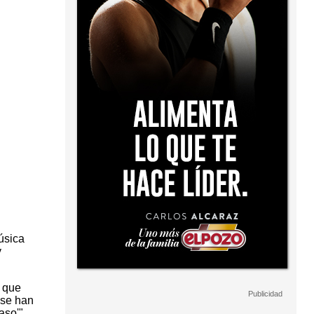
úsica
y
ó que
 se han
aso'".