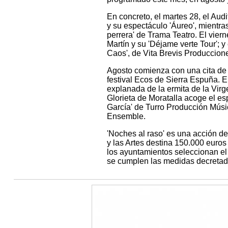
En concreto, el martes 28, el Au
y su espectáculo 'Áureo', mientra
perrera' de Trama Teatro. El vier
Martín y su 'Déjame verte Tour';
Caos', de Vita Brevis Produccion
Agosto comienza con una cita de 
festival Ecos de Sierra Espuña. E
explanada de la ermita de la Virg
Glorieta de Moratalla acoge el esp
García' de Turro Producción Músic
Ensemble.
'Noches al raso' es una acción de 
y las Artes destina 150.000 euros 
los ayuntamientos seleccionan el 
se cumplen las medidas decretada