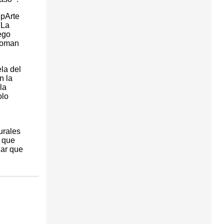
UpArte
'La
ego
 Woman
la del
n la
la
olo
urales
a que
zar que