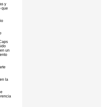
as y
o que
io
e
 Caps
sido
 en un
mento
arte
en la
ue
erencia