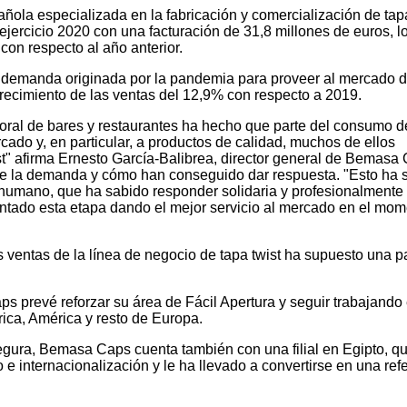
la especializada en la fabricación y comercialización de tap
ejercicio 2020 con una facturación de 31,8 millones de euros, l
on respecto al año anterior.
 demanda originada por la pandemia para proveer al mercado d
 crecimiento de las ventas del 12,9% con respecto a 2019.
poral de bares y restaurantes ha hecho que parte del consumo d
rcado y, en particular, a productos de calidad, muchos de ellos
st" afirma Ernesto García-Balibrea, director general de Bemasa
de la demanda y cómo han conseguido dar respuesta. "Esto ha 
 humano, que ha sabido responder solidaria y profesionalmente
rontado esta etapa dando el mejor servicio al mercado en el mo
as ventas de la línea de negocio de tapa twist ha supuesto una p
 prevé reforzar su área de Fácil Apertura y seguir trabajando 
ica, América y resto de Europa.
gura, Bemasa Caps cuenta también con una filial en Egipto, q
 e internacionalización y le ha llevado a convertirse en una ref