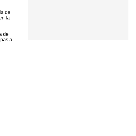
ia de
en la
a de
apas a