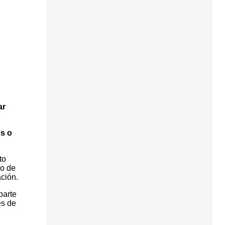
ar
os o
to
vo de
ación.
parte
es de