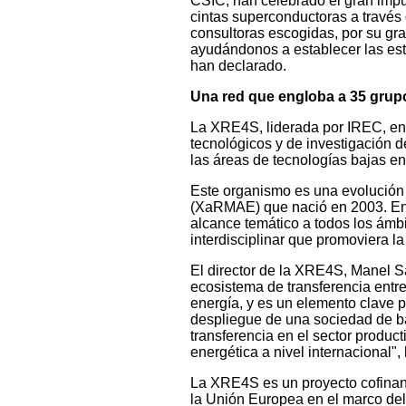
CSIC, han celebrado el gran impul
cintas superconductoras a travé
consultoras escogidas, por su gra
ayudándonos a establecer las estr
han declarado.
Una red que engloba a 35 grup
La XRE4S, liderada por IREC, eng
tecnológicos y de investigación d
las áreas de tecnologías bajas en 
Este organismo es una evolución 
(XaRMAE) que nació en 2003. En 
alcance temático a todos los ámbi
interdisciplinar que promoviera la
El director de la XRE4S, Manel S
ecosistema de transferencia entre 
energía, y es un elemento clave p
despliegue de una sociedad de b
transferencia en el sector product
energética a nivel internacional",
La XRE4S es un proyecto cofina
la Unión Europea en el marco d