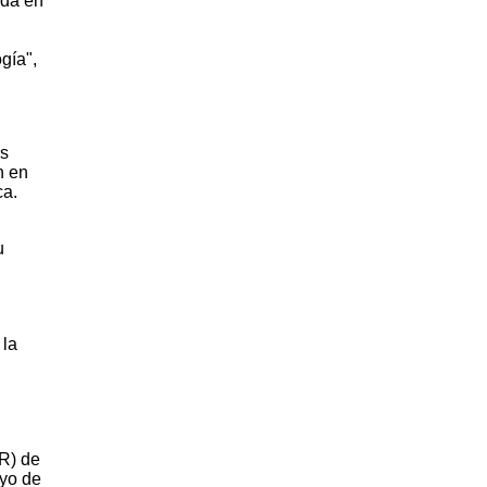
ada en
gía",
os
n en
ca.
u
 la
R) de
yo de