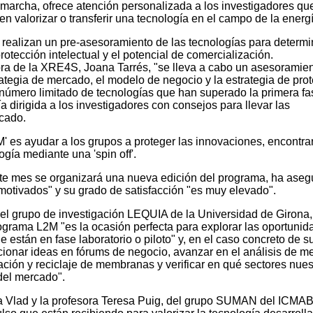
 marcha, ofrece atención personalizada a los investigadores qu
n valorizar o transferir una tecnología en el campo de la energí
 realizan un pre-asesoramiento de las tecnologías para determi
rotección intelectual y el potencial de comercialización.
ra de la XRE4S, Joana Tarrés, "se lleva a cabo un asesoramie
ategia de mercado, el modelo de negocio y la estrategia de pro
 número limitado de tecnologías que han superado la primera fa
dirigida a los investigadores con consejos para llevar las
rcado.
2M' es ayudar a los grupos a proteger las innovaciones, encontra
logía mediante una 'spin off'.
ste mes se organizará una nueva edición del programa, ha ase
motivados" y su grado de satisfacción "es muy elevado".
del grupo de investigación LEQUIA de la Universidad de Girona,
rograma L2M "es la ocasión perfecta para explorar las oportunid
 están en fase laboratorio o piloto" y, en el caso concreto de s
ionar ideas en fórums de negocio, avanzar en el análisis de m
ción y reciclaje de membranas y verificar en qué sectores nues
del mercado".
a Vlad y la profesora Teresa Puig, del grupo SUMAN del ICMAB