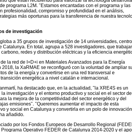
so que están recibiendo para valorizar la tecnología desarroll
s de programa L2M. "Estamos encantadas con el programa y las
n profesionalidad, compromiso y profundidad en el análisis,
ategias más oportunas para la transferencia de nuestra tecnolo
os de investigación
loba a 35 grupos de investigación de 14 universidades, centr
e Catalunya. En total, agrupa a 528 investigadores, que trabaja
carbono, redes y distribución eléctricas y la eficiencia energéti
de la red de I+D+i en Materiales Avanzados para la Energía
2018, la XaRMAE se reconfiguró con la voluntad de ampliar s
tos de la energía y convertirse en una red transversal e
 transición energética a nivel catalán e internacional.
anmartí, ha destacado que, en la actualidad, "la XRE4S es un
la investigación y el entorno productivo y social en el sector de
ara la mejora de la competitividad del sector energético y del
ajas emisiones". "Queremos aumentar el impacto de esta
ivo y social en Catalunya y convertirla en un polo de innovación
 ha añadido.
nciado por los Fondos Europeos de Desarrollo Regional (FEDE
el Programa Operativo FEDER de Catalunya 2014-2020 y el apo