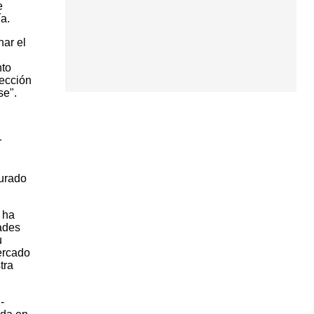
e
a.
nar el
nto
tección
se".
r
gurado
 ha
ades
u
ercado
tra
-