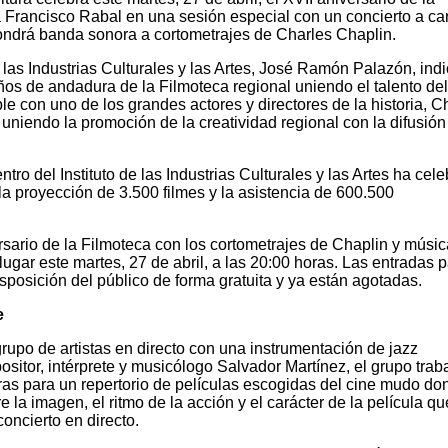
 Francisco Rabal en una sesión especial con un concierto a ca
ondrá banda sonora a cortometrajes de Charles Chaplin.
de las Industrias Culturales y las Artes, José Ramón Palazón, ind
ños de andadura de la Filmoteca regional uniendo el talento de
 con uno de los grandes actores y directores de la historia, C
niendo la promoción de la creatividad regional con la difusión
ro del Instituto de las Industrias Culturales y las Artes ha cel
a proyección de 3.500 filmes y la asistencia de 600.500
rsario de la Filmoteca con los cortometrajes de Chaplin y músi
ugar este martes, 27 de abril, a las 20:00 horas. Las entradas 
sposición del público de forma gratuita y ya están agotadas.
e
upo de artistas en directo con una instrumentación de jazz
ositor, intérprete y musicólogo Salvador Martínez, el grupo traba
s para un repertorio de películas escogidas del cine mudo do
la imagen, el ritmo de la acción y el carácter de la película qu
oncierto en directo.