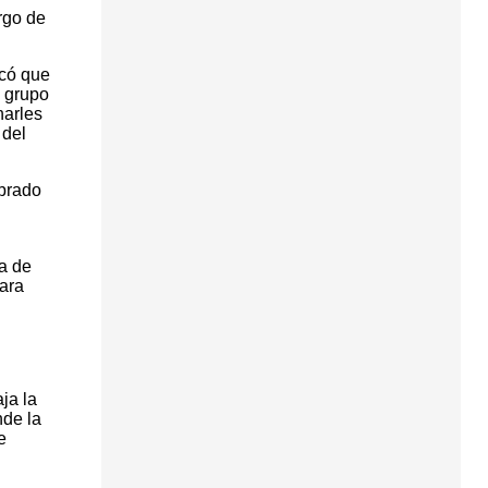
rgo de
icó que
l grupo
harles
 del
ebrado
ca de
para
ja la
nde la
e