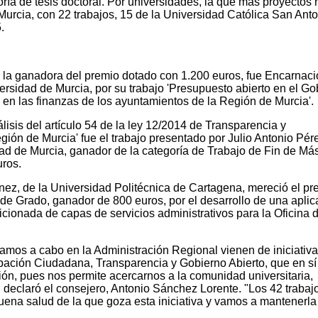
oría de tesis doctoral. Por universidades, la que más proyectos 
urcia, con 22 trabajos, 15 de la Universidad Católica San Anto
.
l, la ganadora del premio dotado con 1.200 euros, fue Encarnac
rsidad de Murcia, por su trabajo 'Presupuesto abierto en el Go
a en las finanzas de los ayuntamientos de la Región de Murcia'.
isis del artículo 54 de la ley 12/2014 de Transparencia y
ión de Murcia' fue el trabajo presentado por Julio Antonio Pér
ad de Murcia, ganador de la categoría de Trabajo de Fin de Más
uros.
nez, de la Universidad Politécnica de Cartagena, mereció el pr
 de Grado, ganador de 800 euros, por el desarrollo de una aplic
cionada de capas de servicios administrativos para la Oficina 
amos a cabo en la Administración Regional vienen de iniciativ
ipación Ciudadana, Transparencia y Gobierno Abierto, que en sí
ión, pues nos permite acercarnos a la comunidad universitaria,
 declaró el consejero, Antonio Sánchez Lorente. "Los 42 trabaj
buena salud de la que goza esta iniciativa y vamos a mantenerla