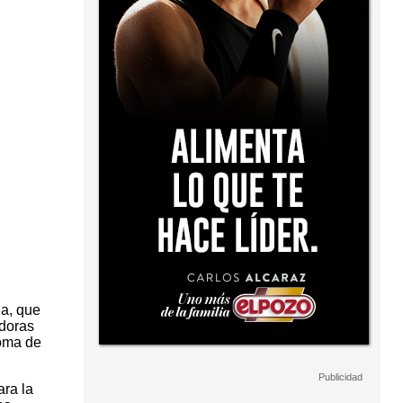
ia, que
adoras
toma de
ara la