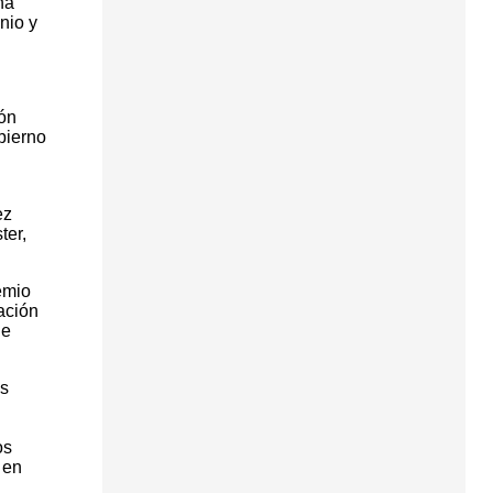
ha
nio y
ión
bierno
ez
ter,
emio
ación
de
as
os
 en