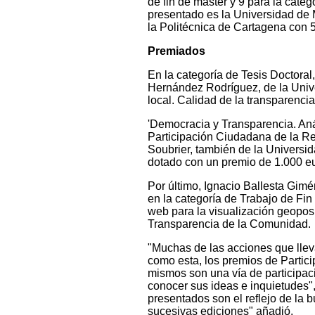
de fin de máster y 9 para la categ
presentado es la Universidad de M
la Politécnica de Cartagena con 5
Premiados
En la categoría de Tesis Doctora
Hernández Rodríguez, de la Unive
local. Calidad de la transparenci
'Democracia y Transparencia. Anál
Participación Ciudadana de la Reg
Soubrier, también de la Universid
dotado con un premio de 1.000 e
Por último, Ignacio Ballesta Gimé
en la categoría de Trabajo de Fin
web para la visualización geoposi
Transparencia de la Comunidad.
"Muchas de las acciones que llev
como esta, los premios de Partic
mismos son una vía de participac
conocer sus ideas e inquietudes",
presentados son el reflejo de la 
sucesivas ediciones" añadió.