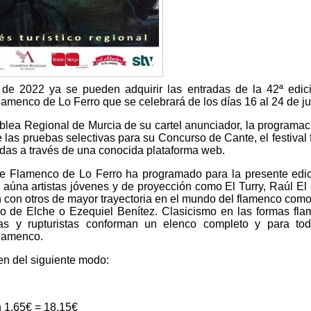
 de 2022 ya se pueden adquirir las entradas de la 42ª edic
lamenco de Lo Ferro que se celebrará de los días 16 al 24 de jul
blea Regional de Murcia de su cartel anunciador, la programac
 las pruebas selectivas para su Concurso de Cante, el festival 
adas a través de una conocida plataforma web.
nte Flamenco de Lo Ferro ha programado para la presente edi
aúna artistas jóvenes y de proyección como El Turry, Raúl El B
 con otros de mayor trayectoria en el mundo del flamenco com
 de Elche o Ezequiel Benítez. Clasicismo en las formas fl
tas y rupturistas conforman un elenco completo y para tod
flamenco.
yen del siguiente modo:
n 1,65€ = 18,15€