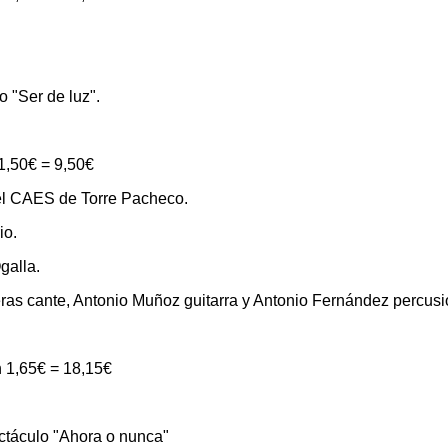
 "Ser de luz".
1,50€ = 9,50€
l CAES de Torre Pacheco.
io.
galla.
eras cante, Antonio Muñoz guitarra y Antonio Fernández percusi
n 1,65€ = 18,15€
ctáculo "Ahora o nunca"