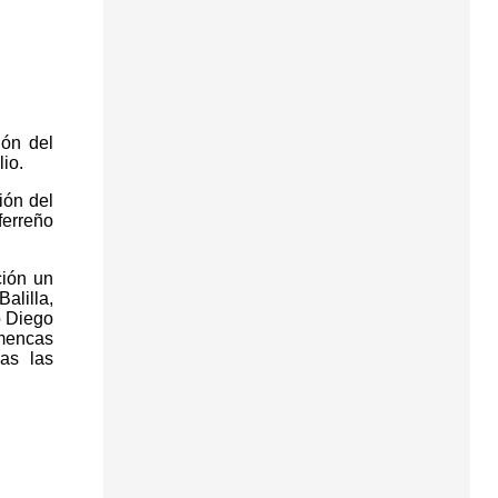
ión del
io.
ión del
ferreño
ción un
alilla,
o Diego
amencas
as las