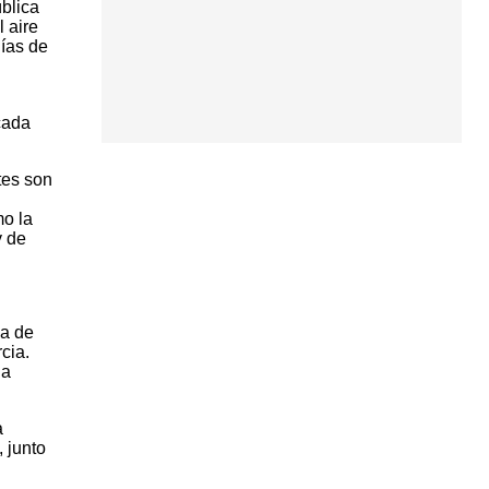
blica
 aire
ías de
cada
tes son
mo la
y de
da de
cia.
na
a
 junto