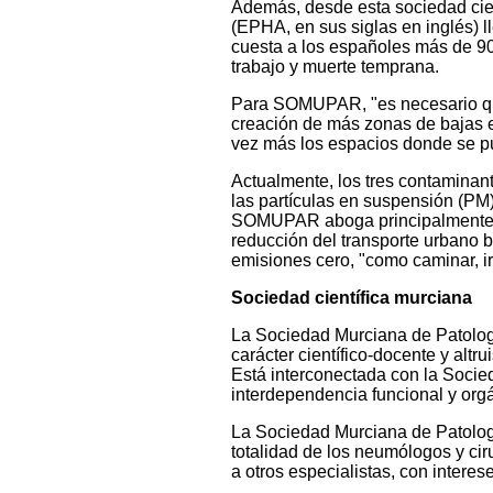
Además, desde esta sociedad cien
(EPHA, en sus siglas en inglés) l
cuesta a los españoles más de 90
trabajo y muerte temprana.
Para SOMUPAR, "es necesario que
creación de más zonas de bajas e
vez más los espacios donde se p
Actualmente, los tres contaminan
las partículas en suspensión (PM)
SOMUPAR aboga principalmente "por
reducción del transporte urbano b
emisiones cero, "como caminar, ir 
Sociedad científica murciana
La Sociedad Murciana de Patolog
carácter científico-docente y altru
Está interconectada con la Socie
interdependencia funcional y org
La Sociedad Murciana de Patología
totalidad de los neumólogos y cir
a otros especialistas, con intere