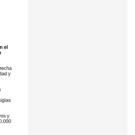
n el
n
trecha
dad y
s
iglas
vos y
0.000