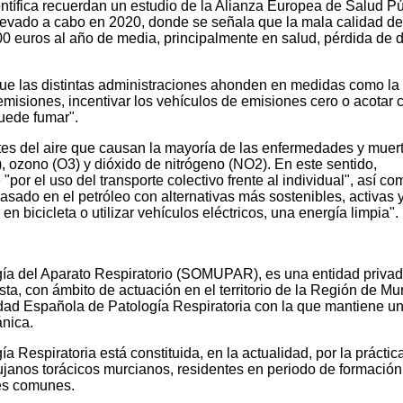
tífica recuerdan un estudio de la Alianza Europea de Salud Pú
levado a cabo en 2020, donde se señala que la mala calidad del
0 euros al año de media, principalmente en salud, pérdida de d
 las distintas administraciones ahonden en medidas como la
misiones, incentivar los vehículos de emisiones cero o acotar 
uede fumar".
tes del aire que causan la mayoría de las enfermedades y muer
, ozono (O3) y dióxido de nitrógeno (NO2). En este sentido,
 el uso del transporte colectivo frente al individual", así co
asado en el petróleo con alternativas más sostenibles, activas 
en bicicleta o utilizar vehículos eléctricos, una energía limpia".
ía del Aparato Respiratorio (SOMUPAR), es una entidad priva
ista, con ámbito de actuación en el territorio de la Región de Mur
dad Española de Patología Respiratoria con la que mantiene u
ánica.
 Respiratoria está constituida, en la actualidad, por la práctic
ujanos torácicos murcianos, residentes en periodo de formación,
ses comunes.