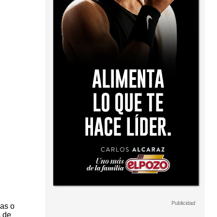
as o
s de