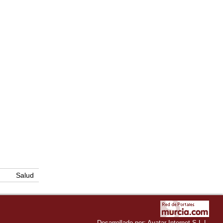
Salud
Desarrollado por:
Avatar Internet S.L.L.