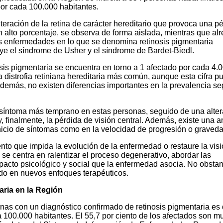
or cada 100.000 habitantes.
lteración de la retina de carácter hereditario que provoca una p
un alto porcentaje, se observa de forma aislada, mientras que al
ras enfermedades en lo que se denomina retinosis pigmentaria
uye el síndrome de Usher y el síndrome de Bardet-Biedl.
osis pigmentaria se encuentra en torno a 1 afectado por cada 4.
a distrofia retiniana hereditaria más común, aunque esta cifra p
Además, no existen diferencias importantes en la prevalencia s
 síntoma más temprano en estas personas, seguido de una alter
 y, finalmente, la pérdida de visión central. Además, existe una 
inicio de síntomas como en la velocidad de progresión o graveda
nto que impida la evolución de la enfermedad o restaure la visi
 se centra en ralentizar el proceso degenerativo, abordar las
pacto psicológico y social que la enfermedad asocia. No obstan
do en nuevos enfoques terapéuticos.
aria en la Región
nas con un diagnóstico confirmado de retinosis pigmentaria es
a 100.000 habitantes. El 55,7 por ciento de los afectados son m