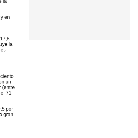
 la
 y en
 17,8
uye la
et-
 ciento
con un
 (entre
 el 71
,5 por
o gran