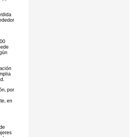
érdida
rededor
000
uede
egún
ación
amplia
d.
ón, por
te, en
 de
ujeres