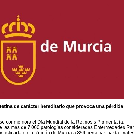
a retina de carácter hereditario que provoca una pérdida
se conmemora el Día Mundial de la Retinosis Pigmentaria,
e las más de 7.000 patologías consideradas Enfermedades Rar
nosticada en la Región de Murcia a 354 personas hasta finale