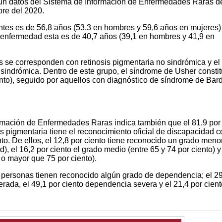
gún datos del Sistema de Información de Enfermedades Raras de
re del 2020.
tes es de 56,8 años (53,3 en hombres y 59,6 años en mujeres)
 enfermedad esta es de 40,7 años (39,1 en hombres y 41,9 en
os se corresponden con retinosis pigmentaria no sindrómica y el
a sindrómica. Dentro de este grupo, el síndrome de Usher constit
nto), seguido por aquellos con diagnóstico de síndrome de Bard
formación de Enfermedades Raras indica también que el 81,9 por
is pigmentaria tiene el reconocimiento oficial de discapacidad 
to. De ellos, el 12,8 por ciento tiene reconocido un grado menor
), el 16,2 por ciento el grado medio (entre 65 y 74 por ciento) y
 o mayor que 75 por ciento).
s personas tienen reconocido algún grado de dependencia; el 29
ada, el 49,1 por ciento dependencia severa y el 21,4 por cient