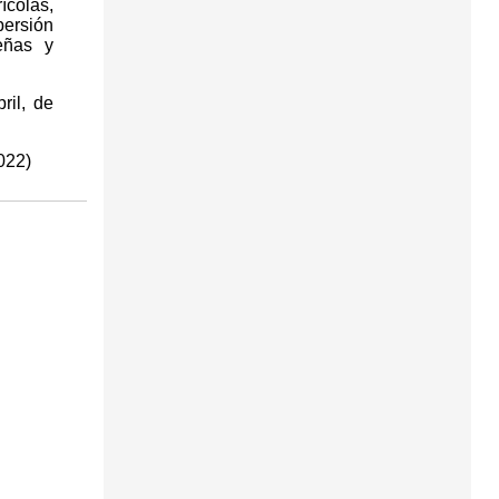
ícolas,
persión
eñas y
ril, de
022)