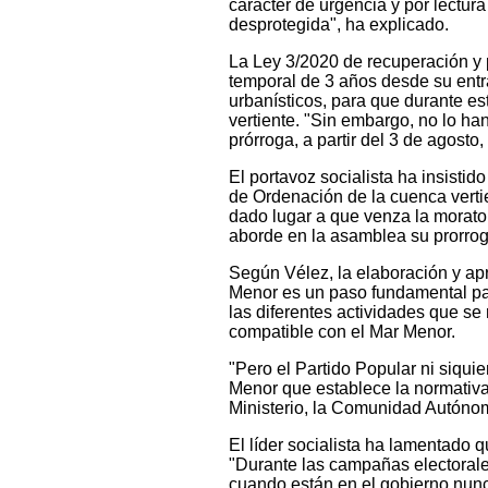
carácter de urgencia y por lectura
desprotegida", ha explicado.
La Ley 3/2020 de recuperación y 
temporal de 3 años desde su entr
urbanísticos, para que durante e
vertiente. "Sin embargo, no lo han
prórroga, a partir del 3 de agosto
El portavoz socialista ha insisti
de Ordenación de la cuenca verti
dado lugar a que venza la morato
aborde en la asamblea su prorrog
Según Vélez, la elaboración y ap
Menor es un paso fundamental par
las diferentes actividades que se
compatible con el Mar Menor.
"Pero el Partido Popular ni siqui
Menor que establece la normativa 
Ministerio, la Comunidad Autónoma,
El líder socialista ha lamentado 
"Durante las campañas electorales
cuando están en el gobierno nunc