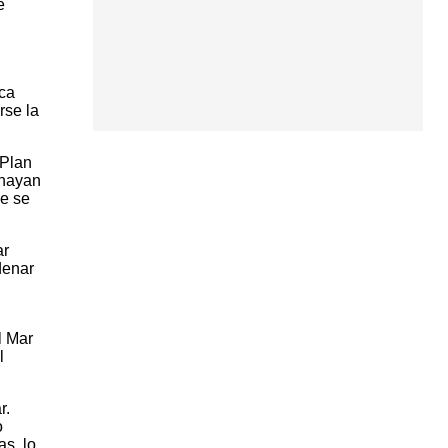
e
nca
rse la
 Plan
 hayan
ue se
ar
denar
l Mar
l
r.
o
s, lo