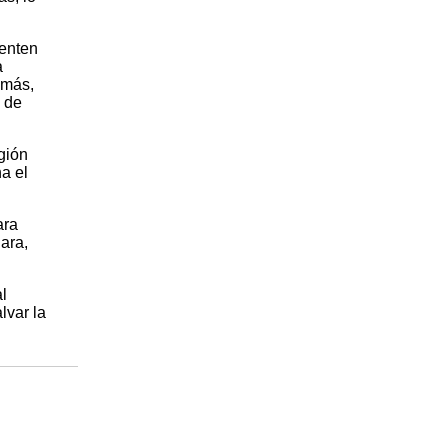
tenten
a
 más,
P de
gión
a el
ara
ara,
l
lvar la