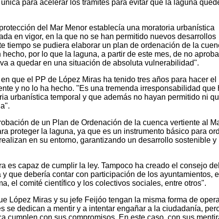
 única para acelerar los trámites para evitar que la laguna qued
protección del Mar Menor establecía una moratoria urbanística
ada en vigor, en la que no se han permitido nuevos desarrollos
ste tiempo se pudiera elaborar un plan de ordenación de la cue
 hecho, por lo que la laguna, a partir de este mes, de no aproba
, va a quedar en una situación de absoluta vulnerabilidad".
do en que el PP de López Miras ha tenido tres años para hacer el
ente y no lo ha hecho. "Es una tremenda irresponsabilidad que
ria urbanística temporal y que además no hayan permitido ni q
a".
robación de un Plan de Ordenación de la cuenca vertiente al M
a proteger la laguna, ya que es un instrumento básico para or
 realizan en su entorno, garantizando un desarrollo sostenible y
era es capaz de cumplir la ley. Tampoco ha creado el consejo de
y que debería contar con participación de los ayuntamientos, e
 el comité científico y los colectivos sociales, entre otros".
que López Miras y su jefe Feijóo tengan la misma forma de opera
 se dedican a mentir y a intentar engañar a la ciudadanía, per
a cumplen con sus compromisos. En este caso, con sus mentira