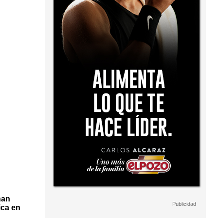
han
ica en