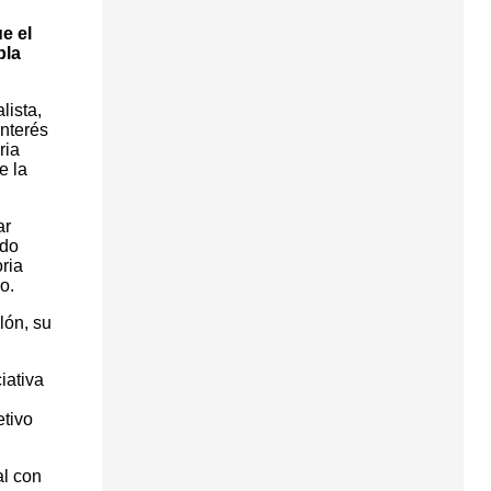
e el
pla
lista,
nterés
ria
e la
ar
ndo
ria
o.
lón, su
iativa
etivo
al con