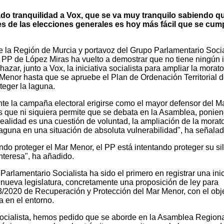
ado tranquilidad a Vox, que se va muy tranquilo sabiendo qu
s de las elecciones generales es hoy más fácil que se cum
e la Región de Murcia y portavoz del Grupo Parlamentario Socia
PP de López Miras ha vuelto a demostrar que no tiene ningún i
azar, junto a Vox, la iniciativa socialista para ampliar la morato
 Menor hasta que se apruebe el Plan de Ordenación Territorial d
oteger la laguna.
te la campaña electoral erigirse como el mayor defensor del M
 que ni siquiera permite que se debata en la Asamblea, ponie
alidad es una cuestión de voluntad, la ampliación de la morato
laguna en una situación de absoluta vulnerabilidad", ha señalad
ando proteger el Mar Menor, el PP está intentando proteger su sil
interesa", ha añadido.
arlamentario Socialista ha sido el primero en registrar una inic
nueva legislatura, concretamente una proposición de ley para
y 3/2020 de Recuperación y Protección del Mar Menor, con el obj
a en el entorno.
ocialista, hemos pedido que se aborde en la Asamblea Region