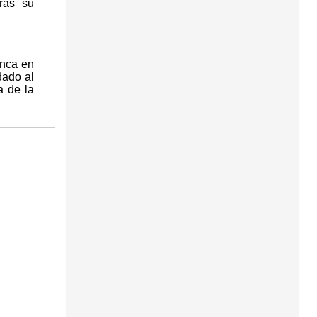
ras su
anca en
dado al
a de la