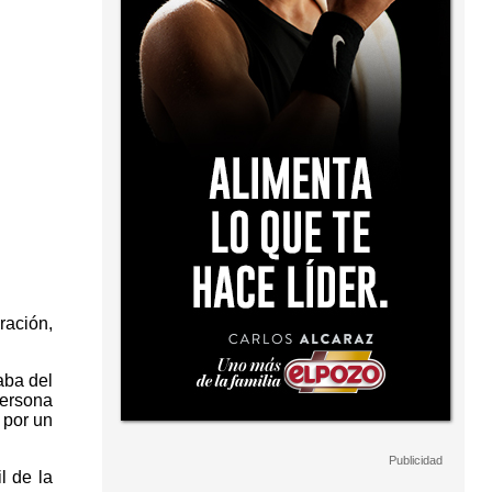
ración,
aba del
persona
 por un
l de la