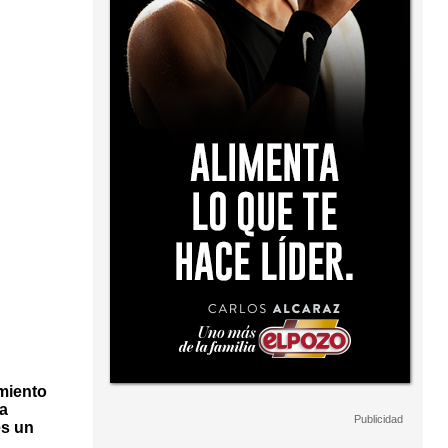
amiento
La
es un