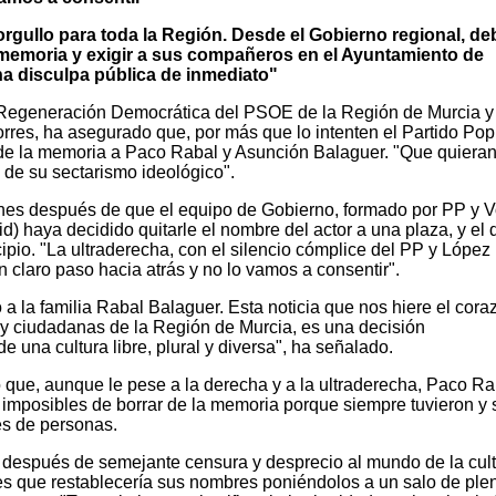
orgullo para toda la Región. Desde el Gobierno regional, de
 memoria y exigir a sus compañeros en el Ayuntamiento de
na disculpa pública de inmediato"
y Regeneración Democrática del PSOE de la Región de Murcia y
rres, ha asegurado que, por más que lo intenten el Partido Pop
 de la memoria a Paco Rabal y Asunción Balaguer. "Que quieran
de su sectarismo ideológico".
nes después de que el equipo de Gobierno, formado por PP y V
) haya decidido quitarle el nombre del actor a una plaza, y el 
cipio. "La ultraderecha, con el silencio cómplice del PP y López
n claro paso hacia atrás y no lo vamos a consentir".
 la familia Rabal Balaguer. Esta noticia que nos hiere el cora
s y ciudadanas de la Región de Murcia, es una decisión
 una cultura libre, plural y diversa", ha señalado.
o que, aunque le pese a la derecha y a la ultraderecha, Paco Ra
imposibles de borrar de la memoria porque siempre tuvieron y 
es de personas.
, después de semejante censura y desprecio al mundo de la cult
nes que restablecería sus nombres poniéndolos a un salo de ple