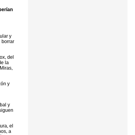
berían
ular y
 borrar
ox, del
de la
 Miras,
zón y
bal y
siguen
ura, el
nos, a