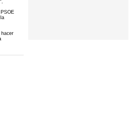
".
el PSOE
la
n hacer
a