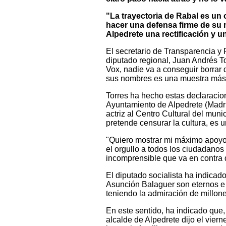
"La trayectoria de Rabal es un 
hacer una defensa firme de su
Alpedrete una rectificación y u
El secretario de Transparencia 
diputado regional, Juan Andrés To
Vox, nadie va a conseguir borrar
sus nombres es una muestra más 
Torres ha hecho estas declaracio
Ayuntamiento de Alpedrete (Madrid
actriz al Centro Cultural del muni
pretende censurar la cultura, es u
"Quiero mostrar mi máximo apoyo a
el orgullo a todos los ciudadano
incomprensible que va en contra de
El diputado socialista ha indicad
Asunción Balaguer son eternos e 
teniendo la admiración de millon
En este sentido, ha indicado que
alcalde de Alpedrete dijo el vier