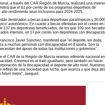
ional, a través del CAR Región de Murcia, realizará una invers
rmitirá que el 62 por ciento de los programas deportivos de
de alto rendimiento sean inclusivos para 2024-2025.
stán destinados a becas para deportistas paralímpicos y 30.00
ico' autonómico. En cuanto a becas ofertadas por el centro en 
de 137 los deportistas beneficiados, de los que 100 son becado
cados internos, un 17 por ciento son deportistas con discapacid
Francisco Javier Sánchez, manifestó que "el deporte, sin duda,
erza a muchas personas con discapacidad en España. Son la
ecesitan del apoyo de todas las instituciones y gobiernos".
e el CAR de la Región de Murcia seamos referente nacional en
cidad. Creemos en el trato igualitario, pero también en hacer
orporación de la discapacidad al deporte de alto nivel. Nuestros
iel reflejo de una sociedad que lucha, que avanza y que deja atr
 futuro mejor", aseguró.