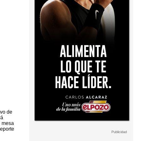
ivo de
rá
e mesa
deporte