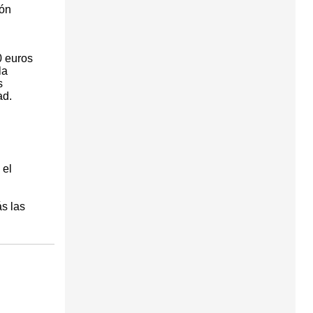
ión
0 euros
la
s
ad.
 el
ás las