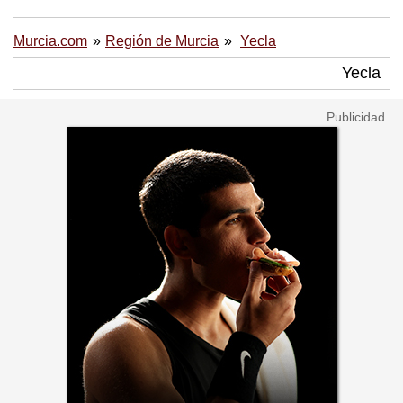
Murcia.com
Región de Murcia
Yecla
Yecla