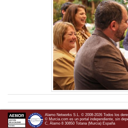
Alamo Networks S.L. © 2008-2026 Todos los der
©
Murcia.com
es un portal independiente, sin de
C, Álamo 8
30850
Totana
(Murcia)
España