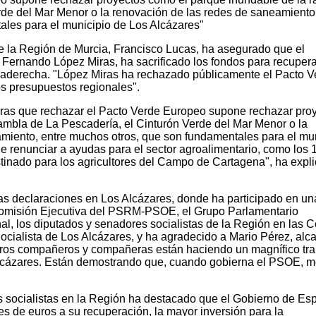
rde del Mar Menor o la renovación de las redes de saneamiento,
les para el municipio de Los Alcázares"
e la Región de Murcia, Francisco Lucas, ha asegurado que el
 Fernando López Miras, ha sacrificado los fondos para recupera
traderecha. "López Miras ha rechazado públicamente el Pacto V
s presupuestos regionales".
ras que rechazar el Pacto Verde Europeo supone rechazar pro
ambla de La Pescadería, el Cinturón Verde del Mar Menor o la
miento, entre muchos otros, que son fundamentales para el mu
 renunciar a ayudas para el sector agroalimentario, como los 
tinado para los agricultores del Campo de Cartagena", ha expl
as declaraciones en Los Alcázares, donde ha participado en un
 Comisión Ejecutiva del PSRM-PSOE, el Grupo Parlamentario
l, los diputados y senadores socialistas de la Región en las C
ocialista de Los Alcázares, y ha agradecido a Mario Pérez, alc
tros compañeros y compañeras están haciendo un magnífico tra
Alcázares. Están demostrando que, cuando gobierna el PSOE, m
los socialistas en la Región ha destacado que el Gobierno de Es
s de euros a su recuperación, la mayor inversión para la