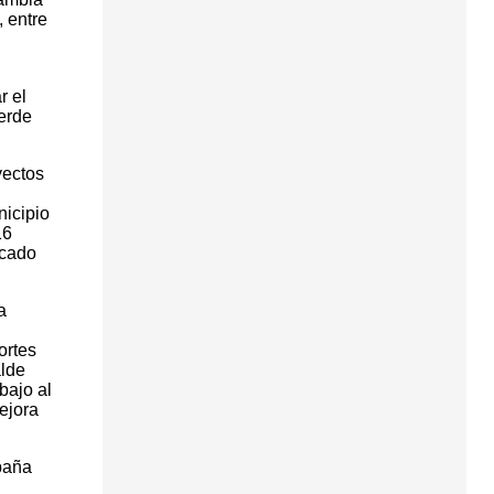
 entre
r el
erde
yectos
nicipio
16
icado
a
ortes
alde
bajo al
ejora
paña