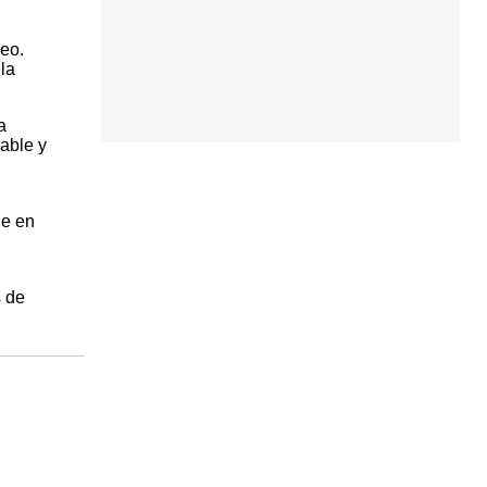
eo.
la
a
able y
de en
s de