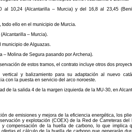
al 10,24 (Alcantarilla – Murcia) y del 16,8 al 23,45 (Ben
 todo ello en el municipio de Murcia.
(Alcantarilla – Murcia).
l municipio de Alguazas.
ca – Molina de Segura pasando por Archena).
rvación de estos tramos, el contrato incluye otros dos proyect
n vertical y balizamiento para su adaptación al nuevo cat
 con la puesta en servicio del arco noroeste.
d de la salida 4 de la margen izquierda de la MU-30, en Alcanta
ión de emisiones y mejora de la eficiencia energética, los pli
onservación y explotación (COEX) de la Red de Carreteras del
ón y compensación de la huella de carbono, lo que implica 
ofertas el cálculo de la huella de carbono que generarán dur