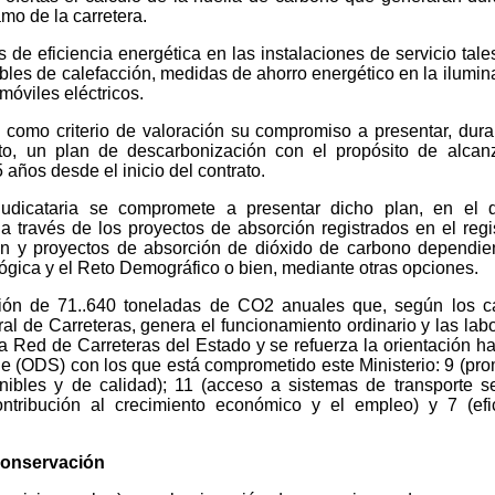
mo de la carretera.
de eficiencia energética en las instalaciones de servicio tal
les de calefacción, medidas de ahorro energético en la ilumin
móviles eléctricos.
como criterio de valoración su compromiso a presentar, dura
to, un plan de descarbonización con el propósito de alcan
 años desde el inicio del contrato.
dicataria se compromete a presentar dicho plan, en el q
 través de los proyectos de absorción registrados en el regi
n y proyectos de absorción de dióxido de carbono dependie
lógica y el Reto Demográfico o bien, mediante otras opciones.
ción de 71..640 toneladas de CO2 anuales que, según los c
al de Carreteras, genera el funcionamiento ordinario y las lab
a Red de Carreteras del Estado y se refuerza la orientación ha
le (ODS) con los que está comprometido este Ministerio: 9 (pr
tenibles y de calidad); 11 (acceso a sistemas de transporte s
ontribución al crecimiento económico y el empleo) y 7 (efi
conservación