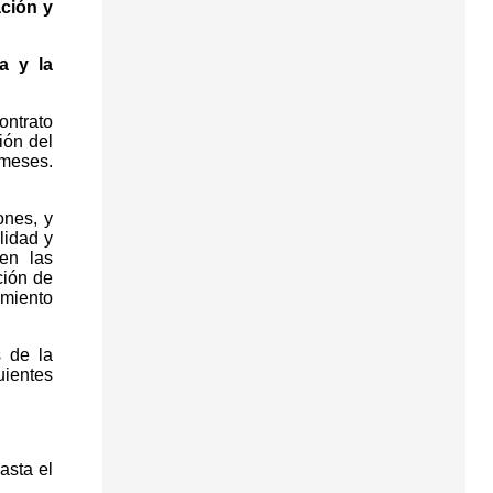
ación y
a y la
ontrato
ión del
 meses.
ones, y
lidad y
en las
ción de
imiento
s de la
uientes
asta el