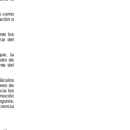
es como
ación o
nte los
zar del
ue, la
stro de
nte del
álculos
ores de
cia los
omoción
eguros,
ciencia