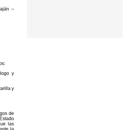
iaján –
os:
álogo y
rilla y
egos de
 Estado
que las
ante la