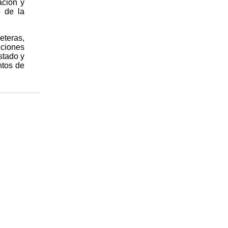
ación y
o de la
eteras,
iciones
stado y
ntos de