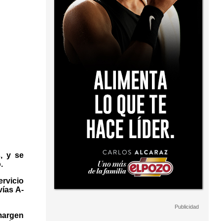
, y se
.
ervicio
vías A-
margen