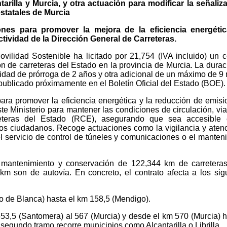
tarilla y Murcia, y otra actuación para modificar la señaliz
estatales de Murcia
nes para promover la mejora de la eficiencia energétic
tividad de la Dirección General de Carreteras.
ovilidad Sostenible ha licitado por 21,754 (IVA incluido) un c
n de carreteras del Estado en la provincia de Murcia. La durac
lidad de prórroga de 2 años y otra adicional de un máximo de 9
publicado próximamente en el Boletín Oficial del Estado (BOE).
para promover la eficiencia energética y la reducción de emisi
e Ministerio para mantener las condiciones de circulación, via
teras del Estado (RCE), asegurando que sea accesible 
os ciudadanos. Recoge actuaciones como la vigilancia y aten
 el servicio de control de túneles y comunicaciones o el manten
l mantenimiento y conservación de 122,344 km de carretera
km son de autovía. En concreto, el contrato afecta a los sig
o de Blanca) hasta el km 158,5 (Mendigo).
53,5 (Santomera) al 567 (Murcia) y desde el km 570 (Murcia) h
egundo tramo recorre municipios como Alcantarilla o Librilla.