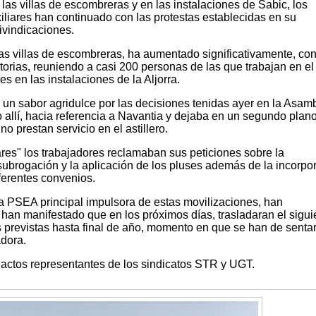
as villas de escombreras y en las instalaciones de Sabic, los
iliares han continuado con las protestas establecidas en su
ivindicaciones.
as villas de escombreras, ha aumentado significativamente, co
torias, reuniendo a casi 200 personas de las que trabajan en el 
s en las instalaciones de la Aljorra.
a un sabor agridulce por las decisiones tenidas ayer en la Asam
 allí, hacia referencia a Navantia y dejaba en un segundo plano
o prestan servicio en el astillero.
res" los trabajadores reclamaban sus peticiones sobre la
a subrogación y la aplicación de los pluses además de la incorpo
iferentes convenios.
 PSEA principal impulsora de estas movilizaciones, han
han manifestado que en los próximos días, trasladaran el sigui
 previstas hasta final de año, momento en que se han de sentar
dora.
ctos representantes de los sindicatos STR y UGT.