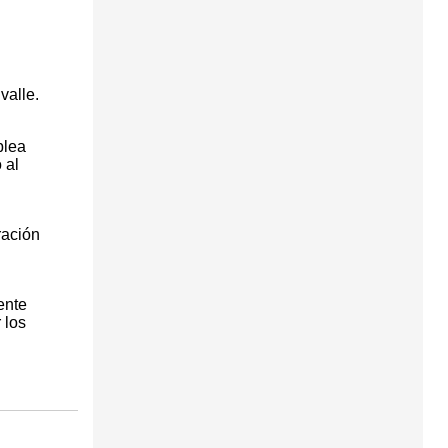
n
valle.
blea
 al
ración
ente
 los