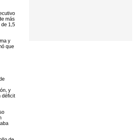
ecutivo
 de más
 de 1,5
ama y
rmó que
 de
ón, y
déficit
so
n
raba
ollo de