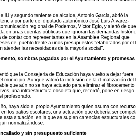
e IU y segundo teniente de alcalde, Antonio García, abrió la
tencia por parte del diputado autonómico José Luis Álvarez-
comunicación regional de Podemos, Víctor Egío, y alertó de que
a en unas cuentas públicas que ignoran las demandas históric
a de contar con representantes en la Asamblea Regional que
reses del pueblo frente a unos presupuestos "elaborados por el
n atender las necesidades de la mayoría social".
mento, sombras pagadas por el Ayuntamiento y promesas
entó que la Consejería de Educación haya vuelto a dejar fuera
 municipio. Aunque valoró la inclusión de la climatización del
table que aún no se haya actuado para eliminar el fibrocemento
ivos, una infraestructura obsoleta que, recordó, pone en riesgo 
l profesorado.
año, haya sido el propio Ayuntamiento quien asuma con recurso
s en los patios escolares, una actuación que debería ser compe
e esta situación, en la que se suplen carencias estructurales co
guir normalizándose.
callado y sin presupuesto suficiente