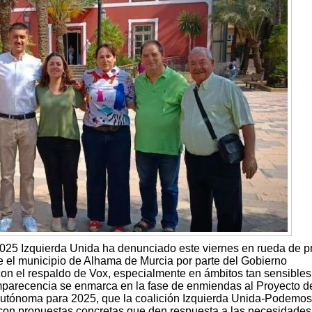
2025 Izquierda Unida ha denunciado este viernes en rueda de p
e el municipio de Alhama de Murcia por parte del Gobierno
con el respaldo de Vox, especialmente en ámbitos tan sensible
mparecencia se enmarca en la fase de enmiendas al Proyecto d
tónoma para 2025, que la coalición Izquierda Unida-Podemos
 con propuestas concretas que den respuesta a las necesidades