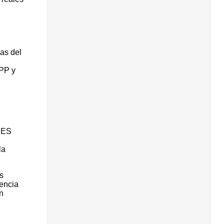
as del
 PP y
 IES
la
s
tencia
n