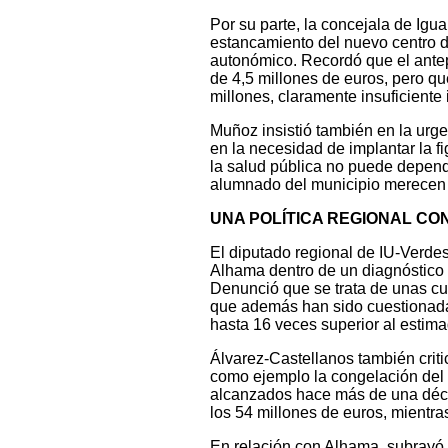
Por su parte, la concejala de Igu
estancamiento del nuevo centro 
autonómico. Recordó que el ante
de 4,5 millones de euros, pero q
millones, claramente insuficiente
Muñoz insistió también en la urg
en la necesidad de implantar la f
la salud pública no puede depend
alumnado del municipio merecen u
UNA POLÍTICA REGIONAL CO
El diputado regional de IU-Verde
Alhama dentro de un diagnóstico
Denunció que se trata de unas cu
que además han sido cuestionada
hasta 16 veces superior al estima
Álvarez-Castellanos también critic
como ejemplo la congelación del P
alcanzados hace más de una déc
los 54 millones de euros, mientr
En relación con Alhama, subrayó q