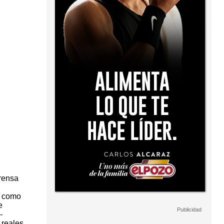
rensa
s como
e
-
 reales