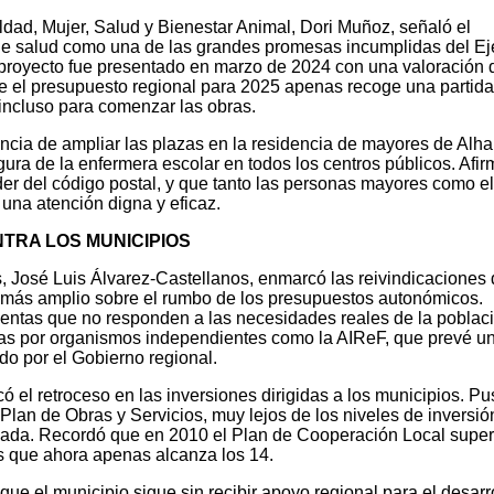
aldad, Mujer, Salud y Bienestar Animal, Dori Muñoz, señaló el
de salud como una de las grandes promesas incumplidas del Ej
proyecto fue presentado en marzo de 2024 con una valoración
ue el presupuesto regional para 2025 apenas recoge una partida
 incluso para comenzar las obras.
encia de ampliar las plazas en la residencia de mayores de Alh
igura de la enfermera escolar en todos los centros públicos. Afi
er del código postal, y que tanto las personas mayores como el
na atención digna y eficaz.
NTRA LOS MUNICIPIOS
s, José Luis Álvarez-Castellanos, enmarcó las reivindicaciones
 más amplio sobre el rumbo de los presupuestos autonómicos.
entas que no responden a las necesidades reales de la poblaci
s por organismos independientes como la AIReF, que prevé un 
do por el Gobierno regional.
ó el retroceso en las inversiones dirigidas a los municipios. Pu
lan de Obras y Servicios, muy lejos de los niveles de inversió
ada. Recordó que en 2010 el Plan de Cooperación Local supe
as que ahora apenas alcanza los 14.
ue el municipio sigue sin recibir apoyo regional para el desarr