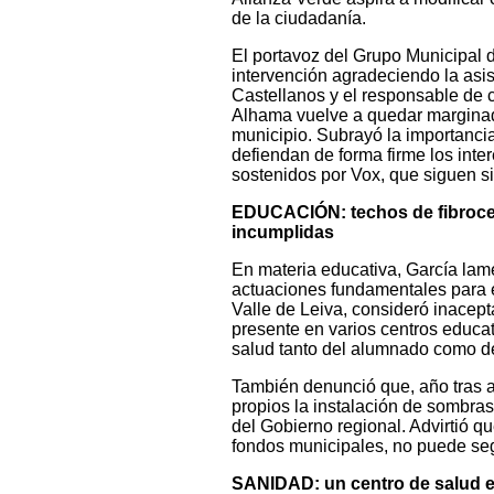
de la ciudadanía.
El portavoz del Grupo Municipal d
intervención agradeciendo la asis
Castellanos y el responsable de 
Alhama vuelve a quedar marginad
municipio. Subrayó la importanci
defiendan de forma firme los inte
sostenidos por Vox, que siguen si
EDUCACIÓN: techos de fibroce
incumplidas
En materia educativa, García lam
actuaciones fundamentales para el
Valle de Leiva, consideró inacep
presente en varios centros educat
salud tanto del alumnado como de
También denunció que, año tras 
propios la instalación de sombra
del Gobierno regional. Advirtió qu
fondos municipales, no puede se
SANIDAD: un centro de salud en