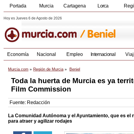
Portada
Murcia
Cartagena
Lorca
Reg
Hoy es Jueves 6 de Agosto de 2026
Economía
Nacional
Empleo
Internacional
Viaj
Murcia.com
Región de Murcia
Beniel
Toda la huerta de Murcia es ya terri
Film Commission
Fuente:
Redacción
La Comunidad Autónoma y el Ayuntamiento, que es el núm
para atraer y agilizar rodajes