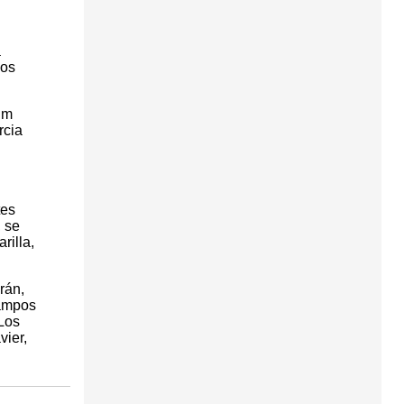
a
los
lm
rcia
tes
, se
rilla,
rán,
Campos
 Los
vier,