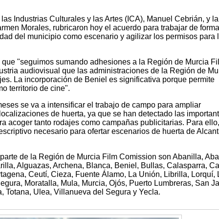
e las Industrias Culturales y las Artes (ICA), Manuel Cebrián, y la
armen Morales, rubricaron hoy el acuerdo para trabajar de form
idad del municipio como escenario y agilizar los permisos para 
ltó que "seguimos sumando adhesiones a la Región de Murcia Fi
stria audiovisual que las administraciones de la Región de Mu
es. La incorporación de Beniel es significativa porque permite
 territorio de cine".
ses se va a intensificar el trabajo de campo para ampliar
 localizaciones de huerta, ya que se han detectado las importan
ra acoger tanto rodajes como campañas publicitarias. Para ello
descriptivo necesario para ofertar escenarios de huerta de Alcanta
parte de la Región de Murcia Film Comission son Abanilla, Aba
arilla, Alguazas, Archena, Blanca, Beniel, Bullas, Calasparra, 
tagena, Ceutí, Cieza, Fuente Álamo, La Unión, Librilla, Lorquí,
egura, Moratalla, Mula, Murcia, Ojós, Puerto Lumbreras, San Ja
, Totana, Ulea, Villanueva del Segura y Yecla.