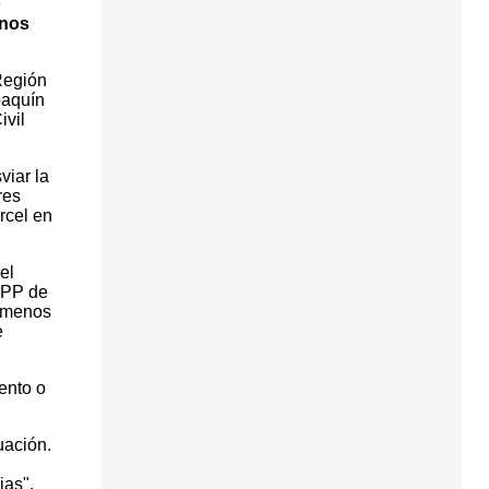
o
enos
Región
oaquín
ivil
viar la
res
rcel en
el
 PP de
o menos
e
ento o
uación.
ias".