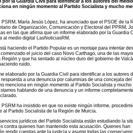
por la Guardia Civil para identificar a los autores del medi
nciona en ningún momento al Partido Socialista y mucho m
el PSRM, María Jesús López, ha anunciado que el PSOE de la 
etario de Organización, Comunicación y Electoral del PPRM, J
as en las que afirma que un informe elaborado por la Guardia C
a al medio digital LasNoticiasRM.
tá haciendo el Partido Popular es un montaje para intentar des
 comenzado el juicio del caso Novo Carthago, una de las mayo
a Región y que ha sentado al núcleo duro del gobierno de Valcá
haciendo ruido.
e elaborado por la Guardia Civil para identificar a los autores d
n respuesta a una denuncia por calumnias de una concejala del
, no menciona en ningún momento al Partido Socialista y much
 Estamos hablando de una denuncia y un informe completament
aclarado.
l PSRM ha insistido en que no existe ningún informe, procedimi
e al Partido Socialista de la Región de Murcia.
rvicios jurídicos del Partido Socialista están estudiando la sit
s contra quienes han mantenido esta acusación. Quienes han
n rendir cuentas ante la justicia y asumir todas las consecuenc