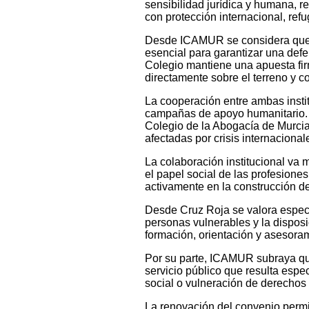
sensibilidad jurídica y humana, r
con protección internacional, ref
Desde ICAMUR se considera que l
esencial para garantizar una defe
Colegio mantiene una apuesta fir
directamente sobre el terreno y 
La cooperación entre ambas instit
campañas de apoyo humanitario. E
Colegio de la Abogacía de Murcia
afectadas por crisis internacion
La colaboración institucional va m
el papel social de las profesiones
activamente en la construcción de
Desde Cruz Roja se valora espec
personas vulnerables y la dispos
formación, orientación y asesoram
Por su parte, ICAMUR subraya que
servicio público que resulta espe
social o vulneración de derechos
La renovación del convenio permit