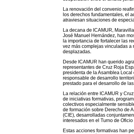
La renovación del convenio reafi
los derechos fundamentales, el ac
atraviesan situaciones de especial
La decana de ICAMUR, Maravillas 
José Manuel Hernández, han mostr
la importancia de fortalecer las 
vez más complejas vinculadas a mi
desplazadas.
Desde ICAMUR han querido agrade
representantes de Cruz Roja Esp
presidenta de la Asamblea Local 
responsable de desarrollo territor
prestado para el desarrollo de la
La relación entre ICAMUR y Cruz 
de iniciativas formativas, progra
colectivos especialmente sensibl
de formación sobre Derecho de As
(CIE), desarrolladas conjuntament
interesados en el Turno de Oficio
Estas acciones formativas han per