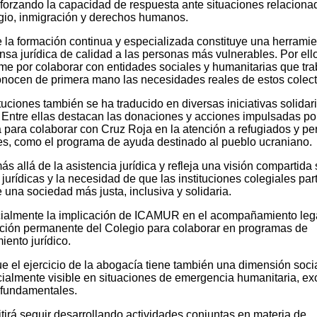
eforzando la capacidad de respuesta ante situaciones relaciona
ugio, inmigración y derechos humanos.
a formación continua y especializada constituye una herramie
nsa jurídica de calidad a las personas más vulnerables. Por ello
me por colaborar con entidades sociales y humanitarias que tr
conocen de primera mano las necesidades reales de estos colect
uciones también se ha traducido en diversas iniciativas solidar
ntre ellas destacan las donaciones y acciones impulsadas por
 para colaborar con Cruz Roja en la atención a refugiados y p
ales, como el programa de ayuda destinado al pueblo ucraniano.
ás allá de la asistencia jurídica y refleja una visión compartida
 jurídicas y la necesidad de que las instituciones colegiales par
 una sociedad más justa, inclusiva y solidaria.
ialmente la implicación de ICAMUR en el acompañamiento leg
ición permanente del Colegio para colaborar en programas de
iento jurídico.
 el ejercicio de la abogacía tiene también una dimensión socia
cialmente visible en situaciones de emergencia humanitaria, ex
 fundamentales.
irá seguir desarrollando actividades conjuntas en materia de