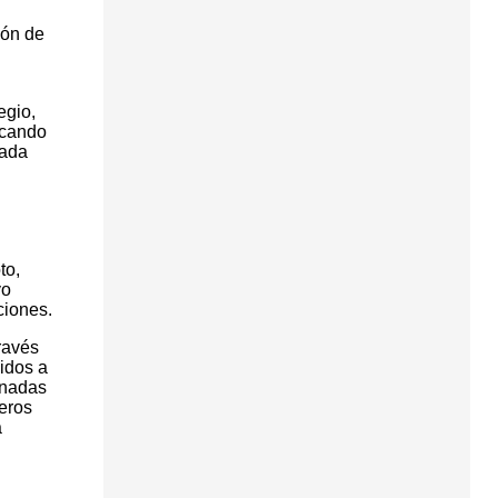
ión de
egio,
acando
cada
to,
yo
ciones.
ravés
gidos a
rnadas
eros
a