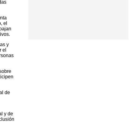
das
nta
, el
abajan
ivos.
ias y
 el
ersonas
 sobre
ticipen
al de
l y de
clusión