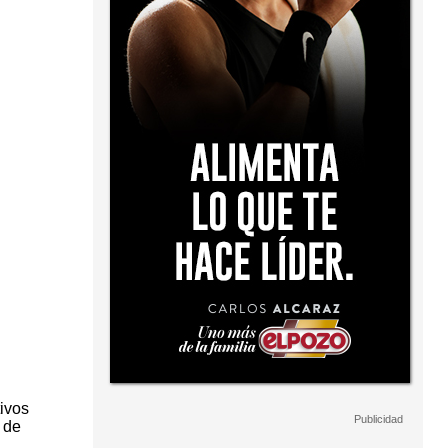
tivos
 de