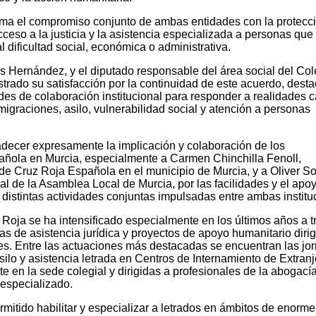
rma el compromiso conjunto de ambas entidades con la protecc
ceso a la justicia y la asistencia especializada a personas que
 dificultad social, económica o administrativa.
Hernández, y el diputado responsable del área social del Col
ado su satisfacción por la continuidad de este acuerdo, dest
redes de colaboración institucional para responder a realidades 
graciones, asilo, vulnerabilidad social y atención a personas
cer expresamente la implicación y colaboración de los
añola en Murcia, especialmente a Carmen Chinchilla Fenoll,
de Cruz Roja Española en el municipio de Murcia, y a Oliver So
ial de la Asamblea Local de Murcia, por las facilidades y el apo
s distintas actividades conjuntas impulsadas entre ambas institu
Roja se ha intensificado especialmente en los últimos años a t
mas de asistencia jurídica y proyectos de apoyo humanitario diri
es. Entre las actuaciones más destacadas se encuentran las jo
ilo y asistencia letrada en Centros de Internamiento de Extranj
e en la sede colegial y dirigidas a profesionales de la abogací
 especializado.
mitido habilitar y especializar a letrados en ámbitos de enorme