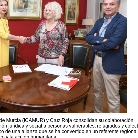
a de Murcia (ICAMUR) y Cruz Roja consolidan su colaboración
nción jurídica y social a personas vulnerables, refugiados y colec
co de una alianza que se ha convertido en un referente regional
co y la acción humanitaria.