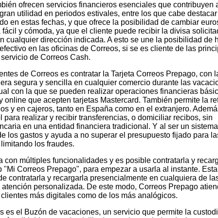
bién ofrecen servicios financieros esenciales que contribuyen a
gran utilidad en periodos estivales, entre los que cabe destacar
 en estas fechas, y que ofrece la posibilidad de cambiar euro
ácil y cómoda, ya que el cliente puede recibir la divisa solicit
en cualquier dirección indicada. A esto se une la posibilidad de 
efectivo en las oficinas de Correos, si se es cliente de las princ
 servicio de Correos Cash.
lientes de Correos es contratar la Tarjeta Correos Prepago, con 
ra segura y sencilla en cualquier comercio durante las vacaci
irtual con la que se pueden realizar operaciones financieras bási
 online que acepten tarjetas Mastercard. También permite la re
eos y en cajeros, tanto en España como en el extranjero. Ademá
para realizar y recibir transferencias, o domiciliar recibos, sin
caria en una entidad financiera tradicional. Y al ser un sistema
de los gastos y ayuda a no superar el presupuesto fijado para la
limitando los fraudes.
 con múltiples funcionalidades y es posible contratarla y recar
pp "Mi Correos Prepago", para empezar a usarla al instante. Esta
de contratarla y recargarla presencialmente en cualquiera de l
n atención personalizada. De este modo, Correos Prepago atien
 clientes más digitales como de los más analógicos.
s es el Buzón de vacaciones, un servicio que permite la custodi