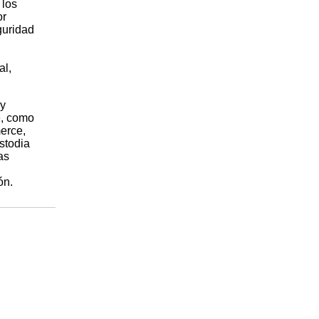
 los
or
guridad
al,
 y
e, como
erce,
stodia
as
ón.