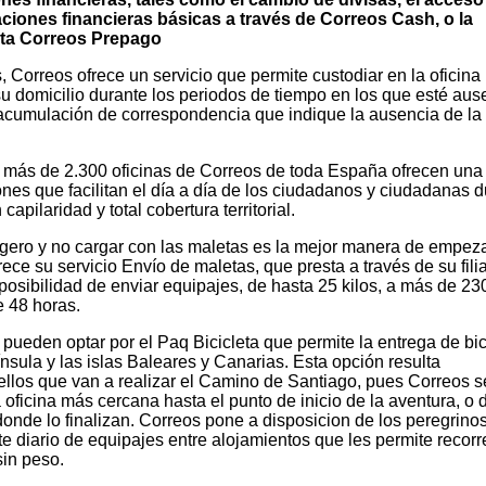
aciones financieras básicas a través de Correos Cash, o la
jeta Correos Prepago
 Correos ofrece un servicio que permite custodiar en la oficina 
 su domicilio durante los periodos de tiempo en los que esté aus
 acumulación de correspondencia que indique la ausencia de la
 más de 2.300 oficinas de Correos de toda España ofrecen una
iones que facilitan el día a día de los ciudadanos y ciudadanas 
apilaridad y total cobertura territorial.
ligero y no cargar con las maletas es la mejor manera de empeza
ece su servicio Envío de maletas, que presta a través de su filia
posibilidad de enviar equipajes, de hasta 25 kilos, a más de 23
 48 horas.
 pueden optar por el Paq Bicicleta que permite la entrega de bic
ínsula y las islas Baleares y Canarias. Esta opción resulta
ellos que van a realizar el Camino de Santiago, pues Correos s
 oficina más cercana hasta el punto de inicio de la aventura, o 
donde lo finalizan. Correos pone a disposicion de los peregrinos
e diario de equipajes entre alojamientos que les permite recorre
in peso.