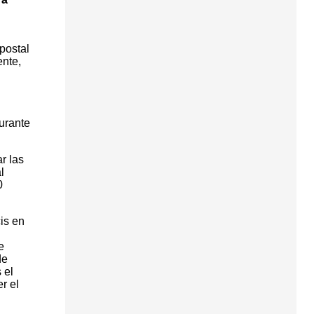
postal
ente,
durante
r las
l
0
is en
e
de
 el
r el