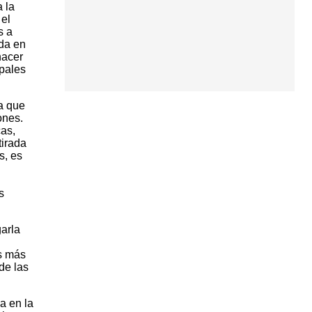
 la
 el
s a
ada en
hacer
ipales
la que
ones.
cas,
tirada
s, es
s
garla
as más
de las
a en la