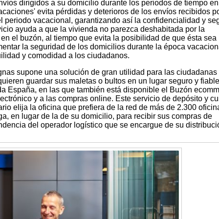
 envíos dirigidos a su domicilio durante los periodos de tiempo en
caciones' evita pérdidas y deterioros de los envíos recibidos p
l periodo vacacional, garantizando así la confidencialidad y se
icio ayuda a que la vivienda no parezca deshabitada por la
n el buzón, al tiempo que evita la posibilidad de que ésta sea
mentar la seguridad de los domicilios durante la época vacacion
ilidad y comodidad a los ciudadanos.
ignas supone una solución de gran utilidad para las ciudadanas
uieren guardar sus maletas o bultos en un lugar seguro y fiabl
oda España, en las que también está disponible el Buzón ecomm
ectrónico y a las compras online. Este servicio de depósito y cu
rio elija la oficina que prefiera de la red de más de 2.300 oficin
a, en lugar de la de su domicilio, para recibir sus compras de
dencia del operador logístico que se encargue de su distribuci