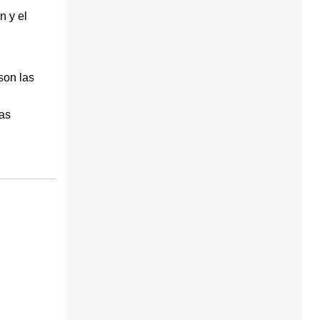
n y el
son las
ias