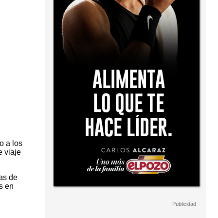
o a los
e viaje
eas de
s en