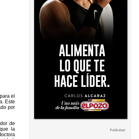
para el
a. Este
ado por
ador de
 que la
doctora