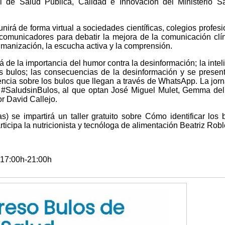
al de Salud Pública, Calidad e Innovación del Ministerio S
nirá de forma virtual a sociedades científicas, colegios profesi
comunicadores para debatir la mejora de la comunicación clí
humanización, la escucha activa y la comprensión.
 de la importancia del humor contra la desinformación; la intel
 los bulos; las consecuencias de la desinformación y se presen
encia sobre los bulos que llegan a través de WhatsApp. La jor
o #SaludsinBulos, al que optan José Miguel Mulet, Gemma de
or David Callejo.
s) se impartirá un taller gratuito sobre Cómo identificar los 
ticipa la nutricionista y tecnóloga de alimentación Beatriz Robl
. 17:00h-21:00h