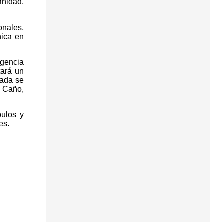
anidad,
onales,
nica en
igencia
tará un
nada se
l Caño,
bulos y
es.