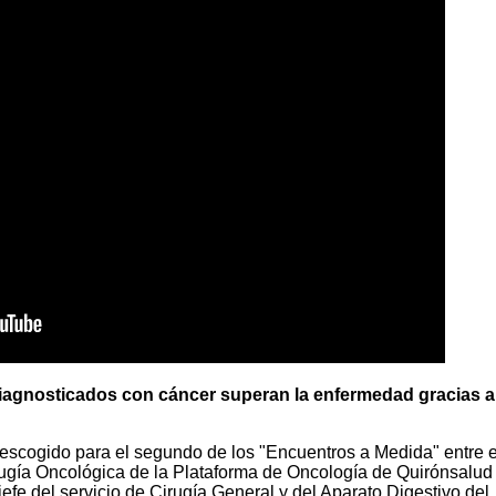
iagnosticados con cáncer superan la enfermedad gracias a
 escogido para el segundo de los "Encuentros a Medida" entre e
rugía Oncológica de la Plataforma de Oncología de Quirónsalud
efe del servicio de Cirugía General y del Aparato Digestivo del