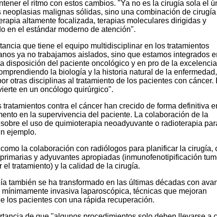
tener el ritmo con estos cambios. "Ya no es la cirugía sola el ú
s neoplasias malignas sólidas, sino una combinación de cirugía
erapia altamente focalizada, terapias moleculares dirigidas y
do en el estándar moderno de atención".
tancia que tiene el equipo multidisciplinar en los tratamientos
janos ya no trabajamos aislados, sino que estamos integrados e
 a disposición del paciente oncológico y en pro de la excelencia
omprendiendo la biología y la historia natural de la enfermedad,
r otras disciplinas al tratamiento de los pacientes con cáncer.
vierte en un oncólogo quirúrgico".
 tratamientos contra el cáncer han crecido de forma definitiva e
ento en la supervivencia del paciente. La colaboración de la
 sobre el uso de quimioterapia neoadyuvante o radioterapia par
un ejemplo.
como la colaboración con radiólogos para planificar la cirugía, 
 primarias y adyuvantes apropiadas (inmunofenotipificación tum
el tratamiento) y la calidad de la cirugía.
ugía también se ha transformado en las últimas décadas con ava
er mínimamente invasiva laparoscópica, técnicas que mejoran
de los pacientes con una rápida recuperación.
ortancia de que "algunos procedimientos solo deben llevarse a 