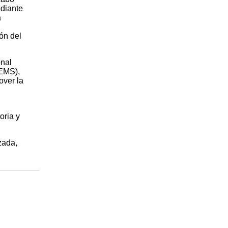
ediante
a
ión del
onal
UEMS),
over la
oria y
zada,