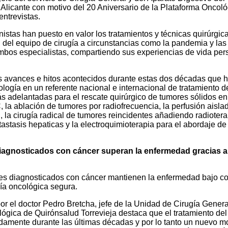
 Alicante con motivo del 20 Aniversario de la Plataforma Oncoló
ntrevistas.
istas han puesto en valor los tratamientos y técnicas quirúrgica
del equipo de cirugía a circunstancias como la pandemia y las
bos especialistas, compartiendo sus experiencias de vida per
s avances e hitos acontecidos durante estas dos décadas que 
ología en un referente nacional e internacional de tratamiento d
s adelantadas para el rescate quirúrgico de tumores sólidos en
la ablación de tumores por radiofrecuencia, la perfusión aisla
la cirugía radical de tumores reincidentes añadiendo radiotera
etastasis hepaticas y la electroquimioterapia para el abordaje de
iagnosticados con cáncer superan la enfermedad gracias a
es diagnosticados con cáncer mantienen la enfermedad bajo co
gía oncológica segura.
or el doctor Pedro Bretcha, jefe de la Unidad de Cirugía Genera
ógica de Quirónsalud Torrevieja destaca que el tratamiento del
amente durante las últimas décadas y por lo tanto un nuevo m