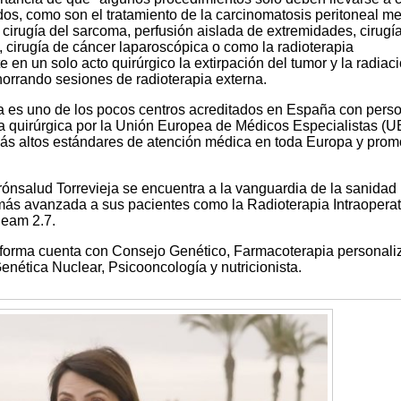
dos, como son el tratamiento de la carcinomatosis peritoneal m
 cirugía del sarcoma, perfusión aislada de extremidades, cirugí
, cirugía de cáncer laparoscópica o como la radioterapia
e en un solo acto quirúrgico la extirpación del tumor y la radiac
orrando sesiones de radioterapia externa.
ja es uno de los pocos centros acreditados en España con pers
gía quirúrgica por la Unión Europea de Médicos Especialistas (
más altos estándares de atención médica en toda Europa y prom
ónsalud Torrevieja se encuentra a la vanguardia de la sanidad
 más avanzada a sus pacientes como la Radioterapia Intraoperat
Beam 2.7.
taforma cuenta con Consejo Genético, Farmacoterapia personali
enética Nuclear, Psicooncología y nutricionista.