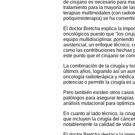
de cirujano es necesario para man
tratamiento para la mayoría de la
terapias multimodales (con radiot
poliquimioterapia) se ha converti
El doctor Bretcha explica la impor
oncológicos puesto que "los ciru
equipo multidisciplinar, poniendo
asistencial, un enfoque técnico, c
como las contribuciones hechas po
este punto que el cirujano se con
La combinación de la cirugía y los
últimos años, logrando así un aum
oncología radioterápica y médica
potenciar o permitir la cirugía es 
Pero también existen otros casos 
patólogos para asegurar terapias
análisis mutacional para optimizar 
En cuanto al lado técnico, la cir
que incluyen la cirugía del cánc
notablemente la calidad de vida 
El doctor Bretcha destaca la imp