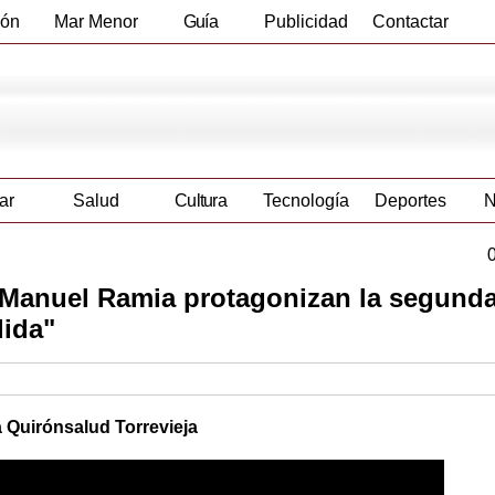
ión
Mar Menor
Guía
Publicidad
Contactar
Empresas
ar
Salud
Cultura
Tecnología
Deportes
N
 Manuel Ramia protagonizan la segund
dida"
a Quirónsalud Torrevieja