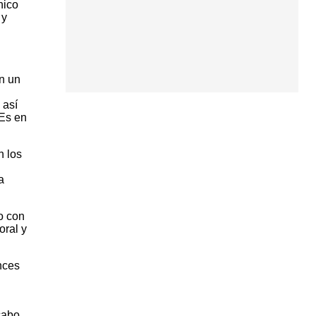
nico
 y
n un
 así
 Es en
n los
a
o con
oral y
nces
cabo