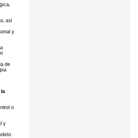
gica,
s, así
sonal y
ha
el
da de
pia
 la
ntrol o
l y
odelo