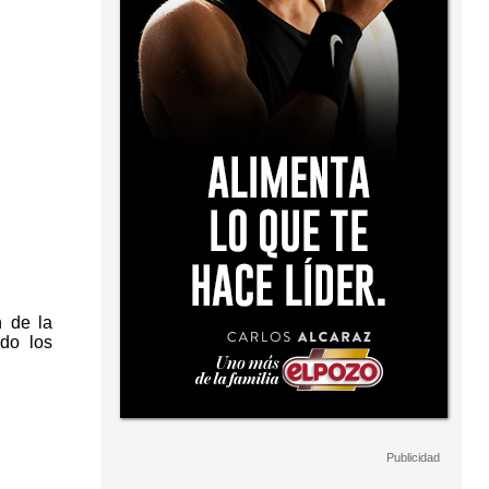
n de la
do los