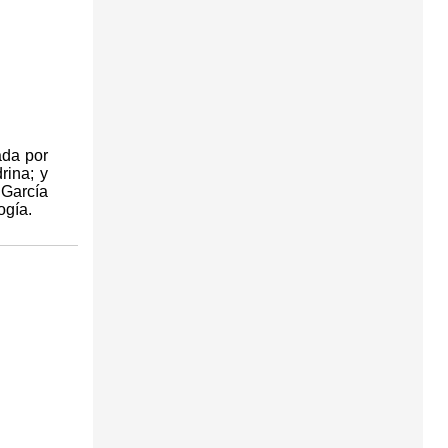
ada por
rina; y
 García
ogía.