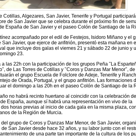
e Cotillas, Algezares, San Javier, Tenerife y Portugal participará
lore de San Javier que se celebra durante el próximo fin de sem
a de España de San Javier y el paseo Colón de Santiago de la R
tínez acompañado por el edil de Festejos, Isidoro Miñano y el 
San Javier, que ejerce de anfitrión, presentó esta mañana en e
val que incluye dos galas el viernes 21 y sábado 22 de junio y 
domingo 23.
 a las 22h con la participación de los grupos Peña "La Esparte
o", de Las Torres de Cotillas y "Coros y Danzas Mar Menor", d
ctuarán el grupo Escuela de Folclore de Adeje, Tenerife y Ranc
tejo de Orada, Portugal, y el grupo anfitrión. Las formaciones 
tuar el domingo a las 20h en el paseo Colón de Santiago de la 
ño no habrá recinto huertano al coincidir con la celebración de
 de España, aunque sí habrá una representación en vivo de la
 dos horas previas al inicio de cada gala en la misma plaza, con
anos de la Región de Murcia.
n del grupo de Coros y Danzas Mar Menor, de San Javier, organ
o de San Javier desde hace 32 años, y su labor junto con el rest
antenimiento de una parte tan importante de la cultura de los p