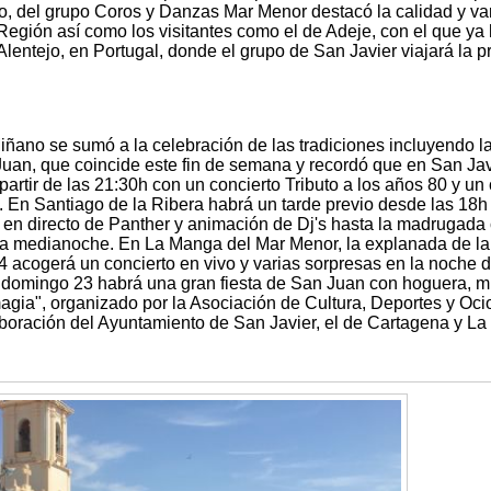
o, del grupo Coros y Danzas Mar Menor destacó la calidad y va
 Región así como los visitantes como el de Adeje, con el que ya
Alentejo, en Portugal, donde el grupo de San Javier viajará la p
Miñano se sumó a la celebración de las tradiciones incluyendo l
uan, que coincide este fin de semana y recordó que en San Jav
artir de las 21:30h con un concierto Tributo a los años 80 y un c
0h. En Santiago de la Ribera habrá un tarde previo desde las 18h
n directo de Panther y animación de Dj's hasta la madrugada 
 a medianoche. En La Manga del Mar Menor, la explanada de la
 acogerá un concierto en vivo y varias sorpresas en la noche d
el domingo 23 habrá una gran fiesta de San Juan con hoguera, m
agia", organizado por la Asociación de Cultura, Deportes y Oci
oración del Ayuntamiento de San Javier, el de Cartagena y La