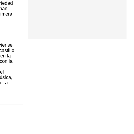
riedad
 han
rimera
a
ier se
astillo
 en la
con la
el
úsica,
o La