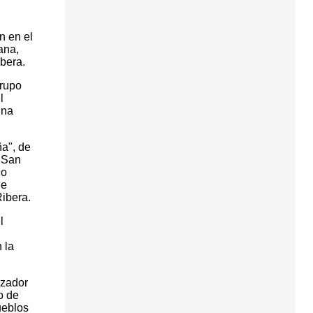
n en el
ana,
ibera.
grupo
l
una
ña", de
e San
ho
de
Ribera.
l
 la
izador
o de
ueblos