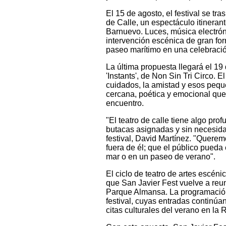
El 15 de agosto, el festival se tr
de Calle, un espectáculo itineran
Barnuevo. Luces, música electróni
intervención escénica de gran for
paseo marítimo en una celebració
La última propuesta llegará el 1
'Instants', de Non Sin Tri Circo. 
cuidados, la amistad y esos peq
cercana, poética y emocional que 
encuentro.
"El teatro de calle tiene algo pr
butacas asignadas y sin necesidad
festival, David Martínez. "Querem
fuera de él; que el público pueda 
mar o en un paseo de verano".
El ciclo de teatro de artes escéni
que San Javier Fest vuelve a reun
Parque Almansa. La programación g
festival, cuyas entradas continúa
citas culturales del verano en la