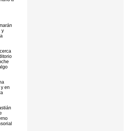
rmarán
 y
ra
acerca
itorio
noche
algo
na
 y en
ra
astián
e
erno
sorial