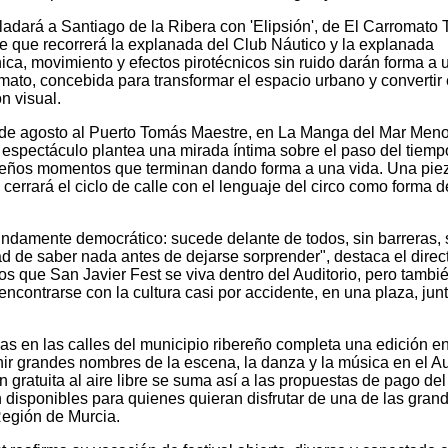
asladará a Santiago de la Ribera con 'Elipsión', de El Carromato 
te que recorrerá la explanada del Club Náutico y la explanada
ca, movimiento y efectos pirotécnicos sin ruido darán forma a 
mato, concebida para transformar el espacio urbano y convertir 
n visual.
9 de agosto al Puerto Tomás Maestre, en La Manga del Mar Meno
El espectáculo plantea una mirada íntima sobre el paso del tiemp
ueños momentos que terminan dando forma a una vida. Una pie
cerrará el ciclo de calle con el lenguaje del circo como forma d
ofundamente democrático: sucede delante de todos, sin barreras, 
 de saber nada antes de dejarse sorprender", destaca el direct
os que San Javier Fest se viva dentro del Auditorio, pero tambi
encontrarse con la cultura casi por accidente, en una plaza, junt
cas en las calles del municipio ribereño completa una edición en
ir grandes nombres de la escena, la danza y la música en el Au
ratuita al aire libre se suma así a las propuestas de pago del
n disponibles para quienes quieran disfrutar de una de las gran
 Región de Murcia.