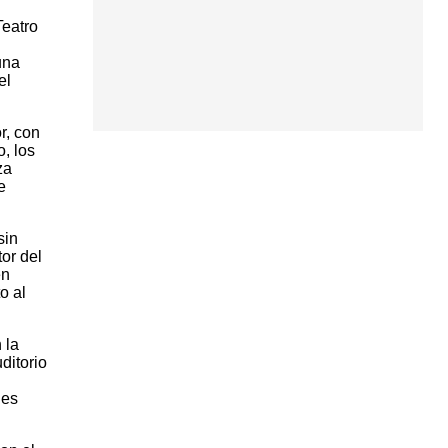
Teatro
una
el
r, con
o, los
za
e
sin
or del
én
o al
 la
ditorio
des