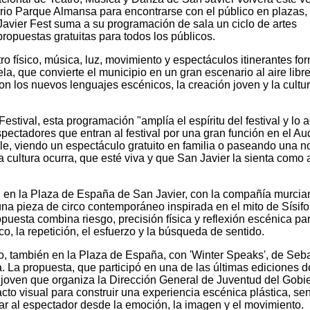
orio Parque Almansa para encontrarse con el público en plazas,
Javier Fest suma a su programación de sala un ciclo de artes
ropuestas gratuitas para todos los públicos.
o físico, música, luz, movimiento y espectáculos itinerantes fo
a, que convierte el municipio en un gran escenario al aire libre
con los nuevos lenguajes escénicos, la creación joven y la cultu
Festival, esta programación "amplía el espíritu del festival y lo 
pectadores que entran al festival por una gran función en el Aud
lle, viendo un espectáculo gratuito en familia o paseando una 
a cultura ocurra, que esté viva y que San Javier la sienta como 
io, en la Plaza de España de San Javier, con la compañía murcia
 una pieza de circo contemporáneo inspirada en el mito de Sísifo
opuesta combina riesgo, precisión física y reflexión escénica pa
co, la repetición, el esfuerzo y la búsqueda de sentido.
to, también en la Plaza de España, con 'Winter Speaks', de Seb
 La propuesta, que participó en una de las últimas ediciones d
ón joven que organiza la Dirección General de Juventud del Gobi
cto visual para construir una experiencia escénica plástica, sen
ar al espectador desde la emoción, la imagen y el movimiento.