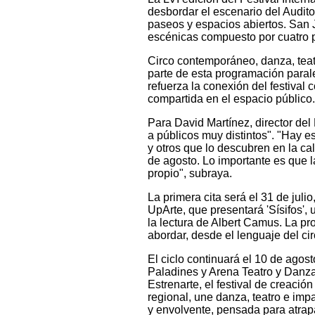
desbordar el escenario del Audit
paseos y espacios abiertos. San 
escénicas compuesto por cuatro p
Circo contemporáneo, danza, teatr
parte de esta programación paralel
refuerza la conexión del festival 
compartida en el espacio público.
Para David Martínez, director del 
a públicos muy distintos". "Hay es
y otros que lo descubren en la ca
de agosto. Lo importante es que l
propio", subraya.
La primera cita será el 31 de jul
UpArte, que presentará 'Sísifos',
la lectura de Albert Camus. La pr
abordar, desde el lenguaje del cir
El ciclo continuará el 10 de agos
Paladines y Arena Teatro y Danza.
Estrenarte, el festival de creaci
regional, une danza, teatro e impa
y envolvente, pensada para atrap