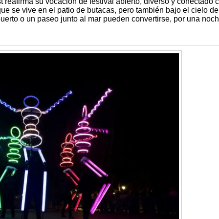
 reafirma su vocación de festival abierto, diverso y conectado c
que se vive en el patio de butacas, pero también bajo el cielo de 
puerto o un paseo junto al mar pueden convertirse, por una noch