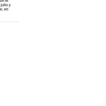
on el
julio y
e, en