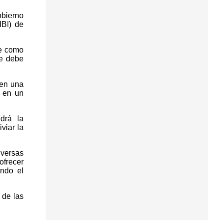
bierno
IBI) de
ne como
ue debe
 en una
o en un
drá la
viar la
iversas
ofrecer
ando el
 de las