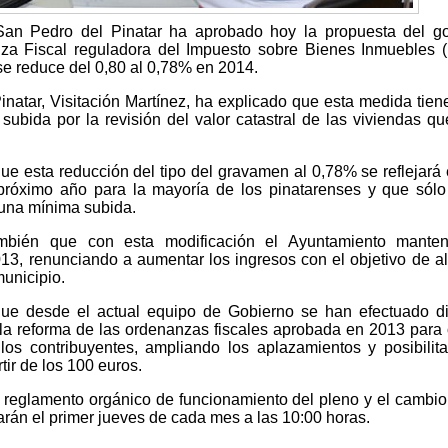
San Pedro del Pinatar ha aprobado hoy la propuesta del go
za Fiscal reguladora del Impuesto sobre Bienes Inmuebles (
e reduce del 0,80 al 0,78% en 2014.
natar, Visitación Martínez, ha explicado que esta medida tie
 subida por la revisión del valor catastral de las viviendas q
que esta reducción del tipo del gravamen al 0,78% se reflejará
 próximo año para la mayoría de los pinatarenses y que sól
 una mínima subida.
ambién que con esta modificación el Ayuntamiento manten
13, renunciando a aumentar los ingresos con el objetivo de ali
municipio.
que desde el actual equipo de Gobierno se han efectuado d
la reforma de las ordenanzas fiscales aprobada en 2013 para 
os contribuyentes, ampliando los aplazamientos y posibilit
tir de los 100 euros.
l reglamento orgánico de funcionamiento del pleno y el cambio
arán el primer jueves de cada mes a las 10:00 horas.