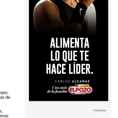
ipio,
mas de
s,
ginas