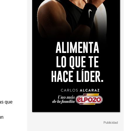
as que
un