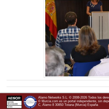
Alamo Networks S.L. © 2008-2026 Todos los der
©
Murcia.com
es un portal independiente, sin de
C, Álamo 8
30850
Totana
(Murcia)
España