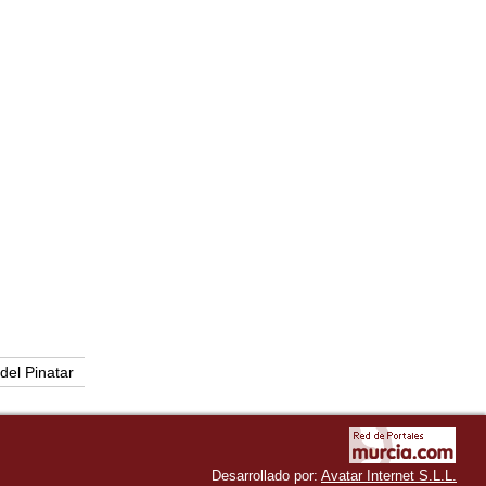
del Pinatar
Desarrollado por:
Avatar Internet S.L.L.