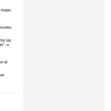
 mujer,
ércoles
omo las
er", o
n el
que