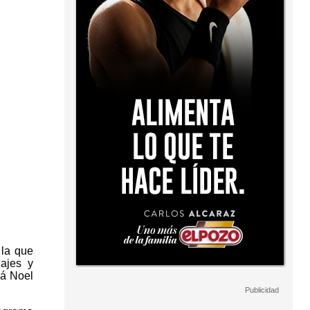
 la que
najes y
pá Noel