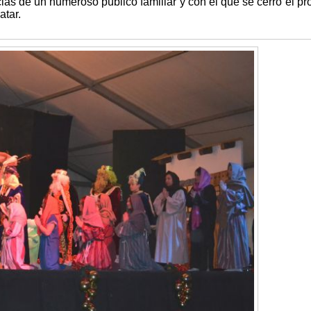
ias de un numeroso público familiar y con el que se cerró el p
atar.