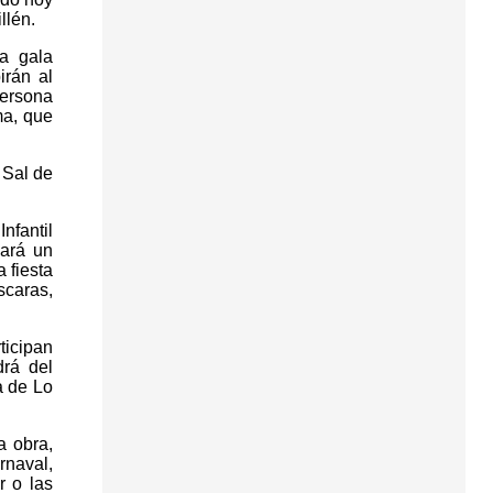
llén.
la gala
irán al
ersona
ma, que
 Sal de
nfantil
dará un
 fiesta
scaras,
ticipan
drá del
a de Lo
a obra,
rnaval,
r o las