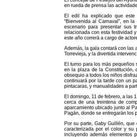
en rueda de prensa las actividades
El edil ha explicado que este 
“Bienvenida al Carnaval”, en la
escenario para presentar sus 
relacionada con esta festividad 
este año correrá a cargo de acto
Además, la gala contará con las a
Torrevieja, y la divertida interven
El turno para los más pequeños se
en la plaza de la Constitución
obsequio a todos los niños disfraz
continuará por la tarde con un p
pintacaras, y manualidades a part
El domingo, 11 de febrero, a las 1
cerca de una treintena de comp
aparcamiento ubicado junto al Pa
Pagán, donde se entregarán los p
Por su parte, Gaby Guillén, que 
caracterizada por el color y su p
incluyendo además elementos pr