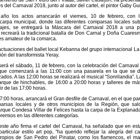
 del Carnaval 2018, junto al autor del cartel, el pintor Gaby Gui
año los actos arrancarán el viernes, 10 de febrero, con 
 carpa municipal, donde las diferentes comparsas locales sub
trajes, se entregará la Máscara del Carnaval 2018 a una p
y recreará la tradicional batalla de Don Carnal y Doña Cuares
res amateur de la comarca.
ctuaciones del ballet local Kebanna del grupo internacional La
ción del transformista Yeray.
rá el sábado, 11 de febrero, con la celebración del Carnaval I
, que comenzará a las 11:00 con una pasarela en la que se 
ados. A las 12:00 horas se realizará el musical “Sonrilandia”. La
arque de hinchables, de 16:00 a 20:00 horas y talleres de má
ir de las 17:00 horas.
7:00 horas, arrancará el Gran desfile de Carnaval, en el que par
arsas locales y de otros municipios de la Región, que sal
rque Condesa Villar de Felices hasta la carpa de la Explanad
remios en las diferentes categorías.
este año firma el cartel del Carnaval, ha señalado que en est
articular estilo art pop, “ha querido reflejar la alegría del ca
opios de San Pedro del Pinatar, como los flamencos, el ma