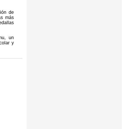
ión de
as más
edallas
mu, un
olar y