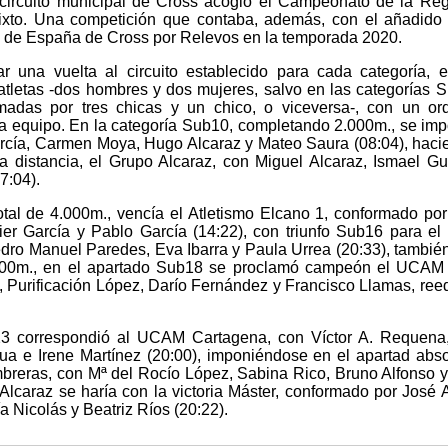
 circuito municipal de Cross acogió el Campeonato de la Re
xto. Una competición que contaba, además, con el añadido
o de España de Cross por Relevos en la temporada 2020.
r una vuelta al circuito establecido para cada categoría, 
atletas -dos hombres y dos mujeres, salvo en las categorías 
madas por tres chicas y un chico, o viceversa-, con un or
ada equipo. En la categoría Sub10, completando 2.000m., se imp
arcía, Carmen Moya, Hugo Alcaraz y Mateo Saura (08:04), haci
 distancia, el Grupo Alcaraz, con Miguel Alcaraz, Ismael Gut
7:04).
otal de 4.000m., vencía el Atletismo Elcano 1, conformado p
er García y Pablo García (14:22), con triunfo Sub16 para 
dro Manuel Paredes, Eva Ibarra y Paula Urrea (20:33), tambié
000m., en el apartado Sub18 se proclamó campeón el UCAM 
 Purificación López, Darío Fernández y Francisco Llamas, ree
b23 correspondió al UCAM Cartagena, con Víctor A. Requena
a e Irene Martínez (20:00), imponiéndose en el apartad abso
breras, con Mª del Rocío López, Sabina Rico, Bruno Alfonso 
Alcaraz se haría con la victoria Máster, conformado por José 
a Nicolás y Beatriz Ríos (20:22).