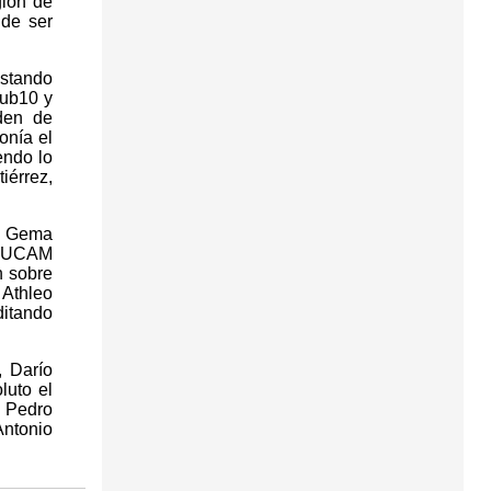
gión de
 de ser
estando
Sub10 y
den de
onía el
endo lo
iérrez,
or Gema
el UCAM
n sobre
Athleo
ditando
, Darío
luto el
y Pedro
Antonio