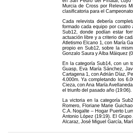
en San Pedro del Pinatar, cuyo
Murcia de Cross por Relevos Mi
clasificatoria para el Campeonat
Cada relevista debería completa
formado cada equipo por cuatro 
Sub12, donde podían estar for
actuación libre y a criterio de c
Atletismo Elcano 1, con María G
propio en Sub12, sobre la misma
Gonzalo Saura y Alba Máiquez (0
En la categoría Sub14, con un t
Guasp, Eva María Sánchez, Javi
Cartagena 1, con Adrián Díaz, Pe
4.000m. Ya completando los 6.
Cieza, con Ana María Avellaneda,
el triunfo del pasado año (19:06).
La victoria en la categoría Su
Romero, Floriane Marie Guichaou
C.A. Nogalte – Hogar Puerto Lum
Antonio López (19:19). El Grupo 
Alcaraz, José Miguel García, Marí