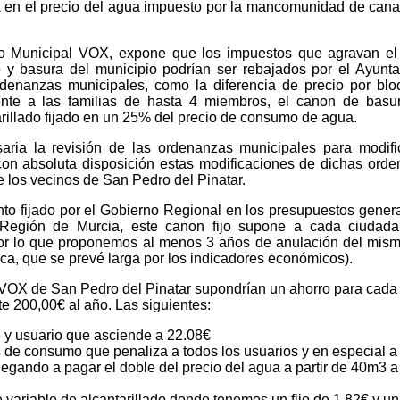
ja en el precio del agua impuesto por la mancomunidad de cana
o Municipal VOX, expone que los impuestos que agravan el
do y basura del municipio podrían ser rebajados por el Ayunt
rdenanzas municipales, como la diferencia de precio por bl
nte a las familias de hasta 4 miembros, el canon de basur
arillado fijado en un 25% del precio de consumo de agua.
ia la revisión de las ordenanzas municipales para modific
 con absoluta disposición estas modificaciones de dichas ord
e los vecinos de San Pedro del Pinatar.
 fijado por el Gobierno Regional en los presupuestos gener
Región de Murcia, este canon fijo supone a cada ciudada
or lo que proponemos al menos 3 años de anulación del mism
ca, que se prevé larga por los indicadores económicos).
OX de San Pedro del Pinatar supondrían un ahorro para cada 
 200,00€ al año. Las siguientes:
re y usuario que asciende a 22.08€
s de consumo que penaliza a todos los usuarios y en especial a
legando a pagar el doble del precio del agua a partir de 40m3 a
e variable de alcantarillado donde tenemos un fijo de 1.82€ y un