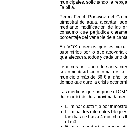
municipales, solicitando la reba
Taibilla.
Pedro Fenol, Portavoz del Grup
trimestral de agua, alcantarilla
mediante modificación de las o
consumo que perjudica clarame
porcentaje del variable de alcant
En VOX creemos que es necesar
suprimirlos por lo que apoyaría
que afectan a todos y cada uno d
Tenemos un canon de saneamiento
la comunidad autónoma de la 
municipio más de 36 € al año, p
tiempo que dure la crisis económi
Las medidas que propone el GM V
del municipio de aproximadamente
Eliminar cuota fija por trimest
Eliminar los diferentes bloque
familias de hasta 4 miembros l
el m3.
Eliminar o reducir el porcentaj