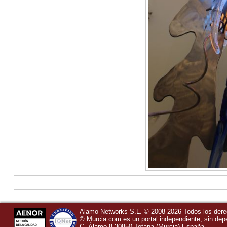
Alamo Networks S.L. © 2008-2026 Todos los der
©
Murcia.com
es un portal independiente, sin de
C, Álamo 8
30850
Totana
(Murcia)
España