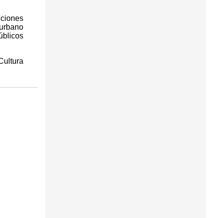
iciones
 urbano
úblicos
Cultura