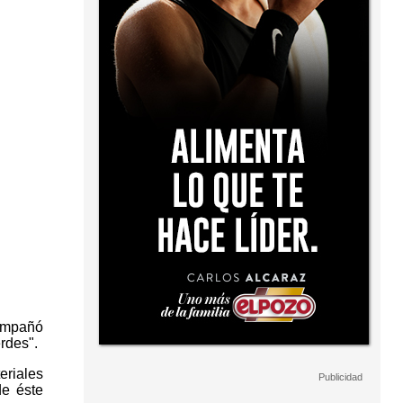
compañó
rdes".
eriales
de éste