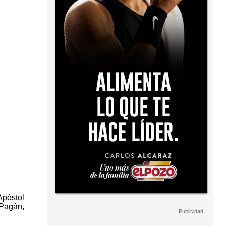
Apóstol
 Pagán,