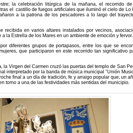
stre; la celebración litúrgica de la mañana, el recorrido de
s el castillo de fuegos artificiales que iluminó el cielo de Lo
ñaron a la patrona de los pescadores a lo largo del trayect
e recibida en varios altares instalados por vecinos, asociac
 a la Estrella de los Mares en un ambiente de emoción y fervor.
por diferentes grupos de portapasos, entre los que se enco
mujeres, que participaron en este recorrido tan significativo p
 la Virgen del Carmen cruzó las puertas del templo de San Pe
nal interpretado por la banda de música municipal "Unión Music
oche final a un día de tradición, fe y arraigo popular que, un a
 en torno a una de las festividades más sentidas del municipio.