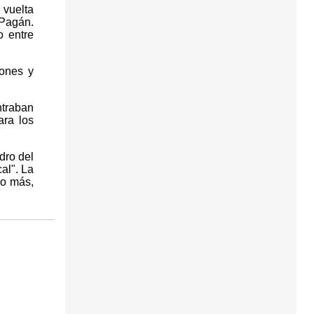
 vuelta
 Pagán.
o entre
iones y
ntraban
ara los
dro del
al". La
ño más,